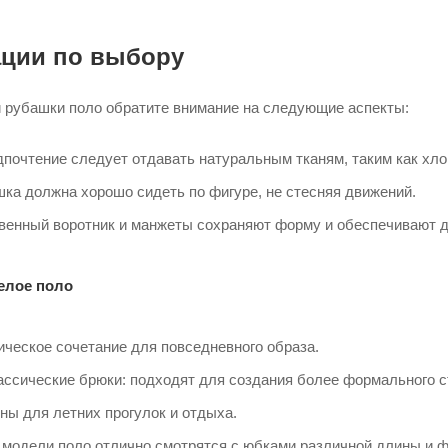
ции по выбору
 рубашки поло обратите внимание на следующие аспекты:
дпочтение следует отдавать натуральным тканям, таким как хл
ка должна хорошо сидеть по фигуре, не стесняя движений.​
твенный воротник и манжеты сохраняют форму и обеспечивают до
белое поло
ческое сочетание для повседневного образа.​
ссические брюки: подходят для создания более формального ст
ы для летних прогулок и отдыха.​
 модели поло отлично смотрятся с юбками различной длины и фа