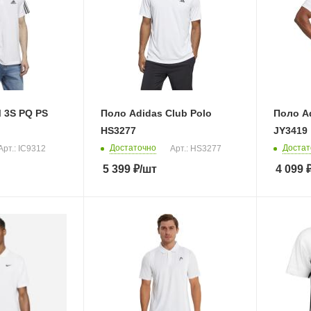
 3S PQ PS
Поло Adidas Club Polo
Поло Ad
HS3277
JY3419
Достаточно
Достат
Арт.: IC9312
Арт.: HS3277
5 399
₽
/шт
4 099