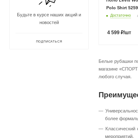
Поло Levis Wo
LGT
Polo Shirt 525
M
Будьте в курсе наших акций и
Достаточно
MD
новостей
MDT
4 599
₽
/шт
S
ПОДПИСАТЬСЯ
SM
SMT
Белые рубашки по
XL
магазине «СПОРТs
любого случая.​
XLT
XS
Преимущес
XXL
XXLT
Универсальнос
более формаль
Классический 
мероприятий.​