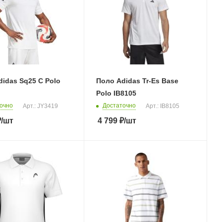
idas Sq25 C Polo
Поло Adidas Tr-Es Base
Polo IB8105
очно
Достаточно
Арт.: JY3419
Арт.: IB8105
₽
/шт
4 799
₽
/шт