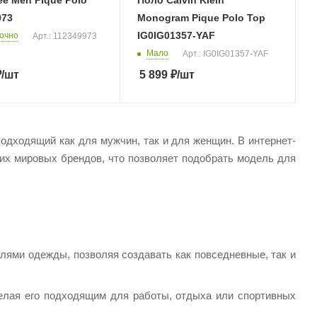
e Men Pique Polo
Поло Calvin Klein
973
Monogram Pique Polo Top
IG0IG01357-YAF
очно
Арт.: 112349973
Мало
Арт.: IG0IG01357-YAF
₽
/шт
5 899
₽
/шт
одходящий как для мужчин, так и для женщин. В интернет-
х мировых брендов, что позволяет подобрать модель для
илями одежды, позволяя создавать как повседневные, так и
делая его подходящим для работы, отдыха или спортивных