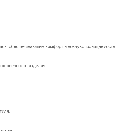
опок, обеспечивающим комфорт и воздухопроницаемость.​
лговечность изделия.​
иля.​
сона.​