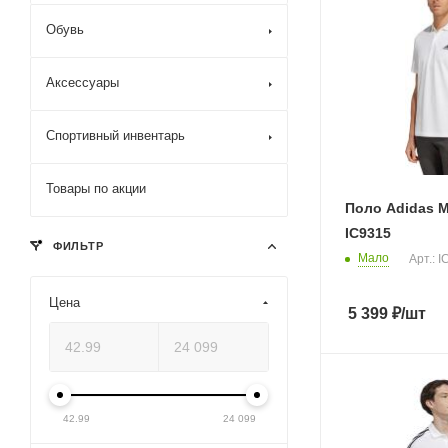
Обувь
Аксессуары
Спортивный инвентарь
Товары по акции
Поло Adidas M
IC9315
ФИЛЬТР
Мало
Арт.: 
Цена
5 399
₽
/шт
42.99
24 099