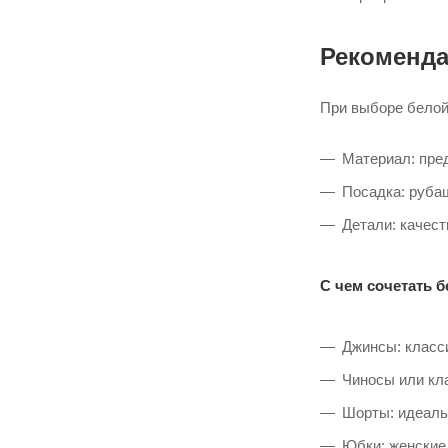
Рекоменда
При выборе белой
Материал: пре
Посадка: рубаш
Детали: качес
С чем сочетать 
Джинсы: класси
Чиносы или кла
Шорты: идеальн
Юбки: женские