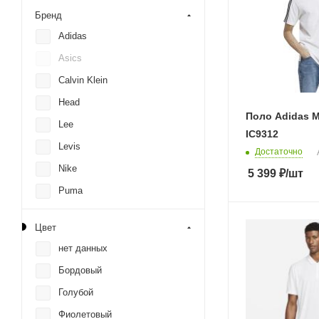
Бренд
Adidas
Asics
Calvin Klein
Head
Поло Adidas M
Lee
IC9312
Levis
Достаточно
Nike
5 399
₽
/шт
Puma
Reebok
Цвет
S.Oliver
нет данных
Under Armour
Бордовый
Wrangler
Голубой
Фиолетовый