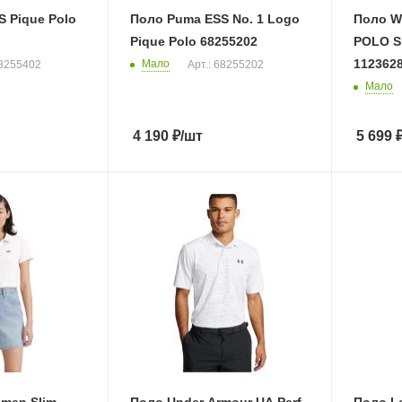
 Pique Polo
Поло Puma ESS No. 1 Logo
Поло W
Pique Polo 68255202
POLO S
112362
Мало
68255402
Арт.: 68255202
Мало
4 190
₽
/шт
5 699