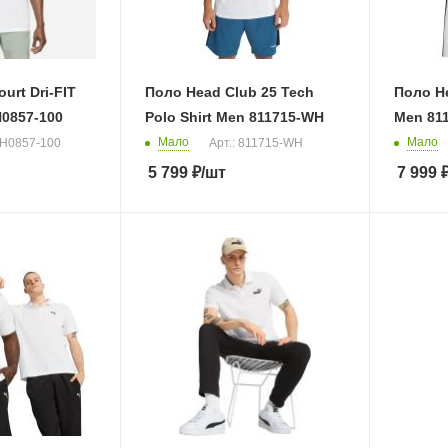
urt Dri-FIT
Поло Head Club 25 Tech
Поло He
H0857-100
Polo Shirt Men 811715-WH
Men 81
Мало
Мало
DH0857-100
Арт.: 811715-WH
5 799
₽
/шт
7 999