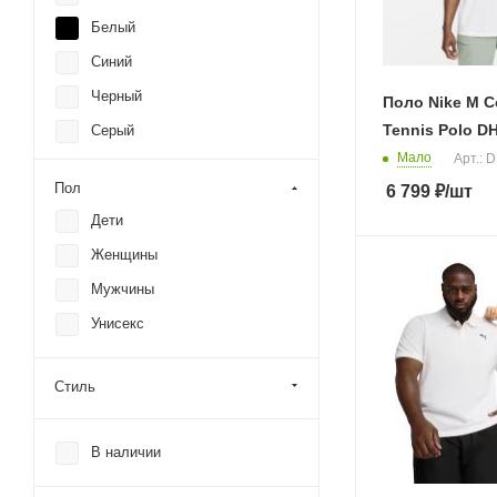
Белый
Синий
Черный
Поло Nike M Co
Tennis Polo D
Серый
Мало
Арт.: 
Красный
Пол
6 799
₽
/шт
Желтый
Дети
Зеленый
Женщины
Оранжевый
Мужчины
Розовый
Унисекс
Стиль
В наличии