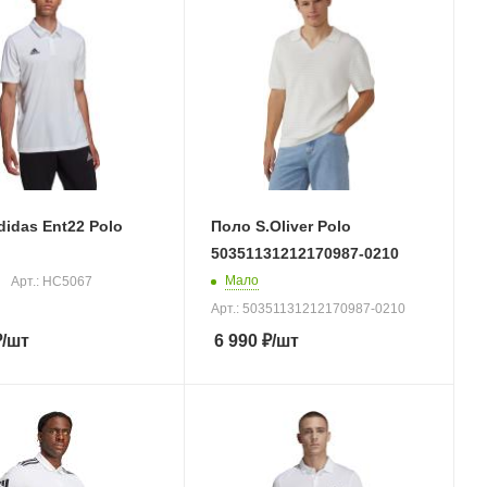
idas Ent22 Polo
Поло S.Oliver Polo
50351131212170987-0210
Мало
Арт.: HC5067
Арт.: 50351131212170987-0210
₽
/шт
6 990
₽
/шт