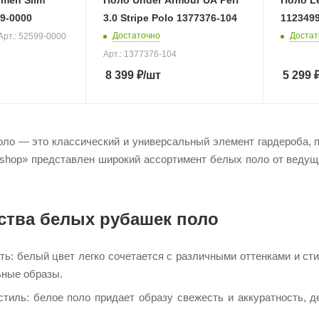
men Slim
Поло Under Armour UA Perf
Поло Le
99-0000
3.0 Stripe Polo 1377376-104
112349
Достаточно
Достат
Арт.: 52599-0000
Арт.: 1377376-104
8 399
₽
/шт
5 299
ло — это классический и универсальный элемент гардероба, п
hop» представлен широкий ассортимент белых поло от ведущи
тва белых рубашек поло
ть: белый цвет легко сочетается с различными оттенками и ст
ные образы.​
стиль: белое поло придает образу свежесть и аккуратность, 