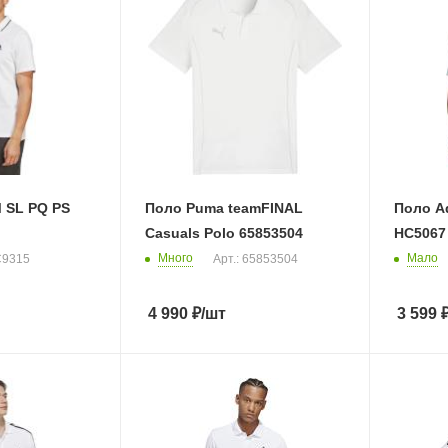
 SL PQ PS
Поло Puma teamFINAL
Поло Ad
Casuals Polo 65853504
HC5067
Много
Мало
IC9315
Арт.: 65853504
4 990
₽
/шт
3 599