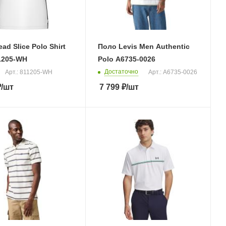
ad Slice Polo Shirt
Поло Levis Men Authentic
1205-WH
Polo A6735-0026
Достаточно
Арт.: 811205-WH
Арт.: A6735-0026
₽
/шт
7 799
₽
/шт