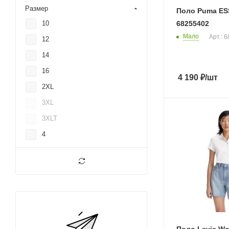
Размер
Поло Puma ESS
10
68255402
Мало
Арт.: 
12
14
16
4 190
₽
/шт
2XL
3XL
3XLT
4
4XL
6
8
L
LG