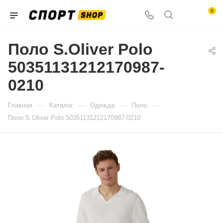
0
Поло S.Oliver Polo
50351131212170987-
0210
—
—
—
—
Главная
Каталог
Одежда
Поло
Поло S.Oliver Polo 50351131212170987-0210