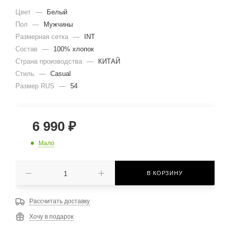
Цвет
—
Белый
Пол
—
Мужчины
Размерная сетка
—
INT
Состав
—
100% хлопок
Страна производства
—
КИТАЙ
Стиль
—
Casual
Размер RUS
—
54
6 990
₽
Мало
В КОРЗИНУ
Рассчитать доставку
Хочу в подарок