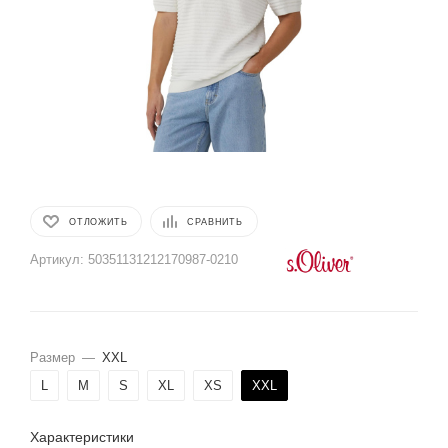
ОТЛОЖИТЬ
СРАВНИТЬ
Артикул:
50351131212170987-0210
Размер
—
XXL
L
M
S
XL
XS
XXL
Характеристики