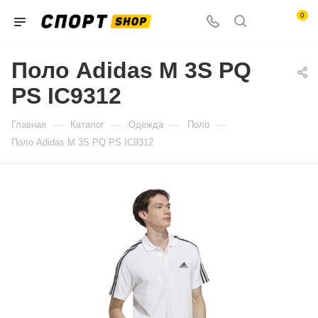
0
Поло Adidas M 3S PQ
PS IC9312
—
—
—
—
Главная
Каталог
Одежда
Поло
Поло Adidas M 3S PQ PS IC9312