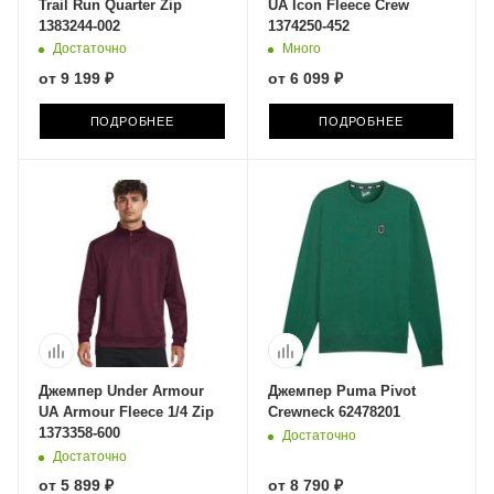
Trail Run Quarter Zip
UA Icon Fleece Crew
1383244-002
1374250-452
Достаточно
Много
от
9 199 ₽
от
6 099 ₽
ПОДРОБНЕЕ
ПОДРОБНЕЕ
Джемпер Under Armour
Джемпер Puma Pivot
UA Armour Fleece 1/4 Zip
Crewneck 62478201
1373358-600
Достаточно
Достаточно
от
5 899 ₽
от
8 790 ₽