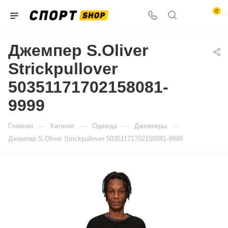
0
Джемпер S.Oliver
Strickpullover
50351171702158081-
9999
—
—
—
—
Главная
Каталог
Одежда
Джемперы
Джемпер S.Oliver Strickpullover 50351171702158081-9999