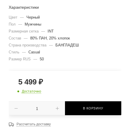
Характеристики
Цвет
—
Черный
Пол
—
Мужчины
Размерная сетка
—
INT
Состав
—
80% ПАН, 20% хлопок
Страна производства
—
БАНГЛАДЕШ
Стиль
—
Casual
Размер RUS
—
50
5 499
₽
Достаточно
В КОРЗИНУ
Рассчитать доставку