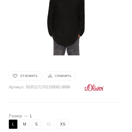
ОТЛОЖИТЬ
СРАВНИТЬ
Артикул:
50351171702158081-9999
Размер
—
L
L
M
S
XL
XS