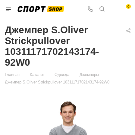
0
Джемпер S.Oliver
Strickpullover
10311171702143174-
92W0
—
—
—
—
Главная
Каталог
Одежда
Джемперы
Джемпер S.Oliver Strickpullover 10311171702143174-92W0