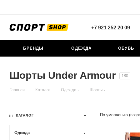
+7 921 252 20 09
БРЕНДЫ
ОДЕЖДА
ОБУВЬ
Шорты Under Armour
180
—
—
—
Главная
Каталог
Одежда
Шорты
По умолчанию (возр
КАТАЛОГ
Одежда