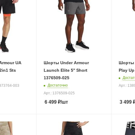
Armour UA
Шорты Under Armour
Шорты 
2in1 Sts
Launch Elite 5'' Short
Play Up
1376509-025
Достат
Достаточно
1373764-003
Арт.: 13
Арт.: 1376509-025
6 499
₽
/шт
3 499