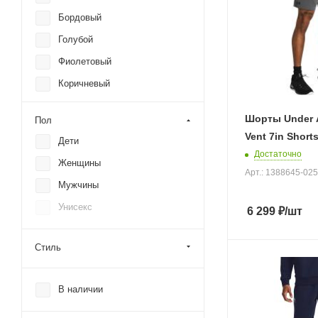
Levis
Бордовый
Mizuno
Голубой
New Balance
Фиолетовый
Nike
Коричневый
Puma
Белый
RANK
Шорты Under 
Пол
Синий
Vent 7in Short
Reebok
Дети
Черный
Достаточно
S.Oliver
Женщины
Серый
Арт.: 1388645-025
The North Face
Мужчины
Красный
Under Armour
Унисекс
6 299
₽
/шт
Желтый
Wrangler
Зеленый
Стиль
Оранжевый
Розовый
В наличии
Темно-синий