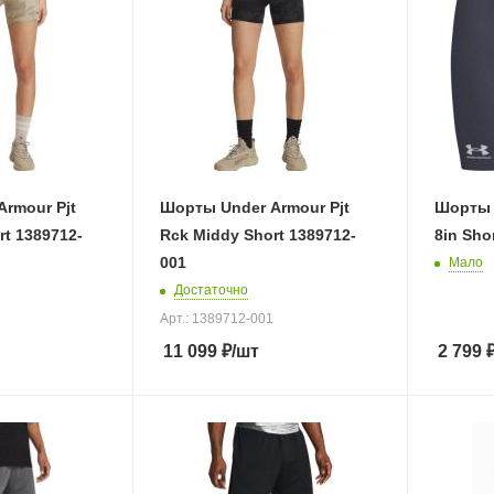
rmour Pjt
Шорты Under Armour Pjt
Шорты 
rt 1389712-
Rck Middy Short 1389712-
8in Sho
001
Мало
Достаточно
Арт.: 1389712-001
11 099
₽
/шт
2 799