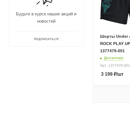
158
158/164
Будьте в курсе наших акций и
16
новостей
164
176
Шорты Under 
ПОДПИСАТЬСЯ
ROCK PLAY U
1X
1377479-001
22
Достаточно
23
Арт.: 1377479-001
24
3 199
₽
/шт
25
26
269
27
279
28