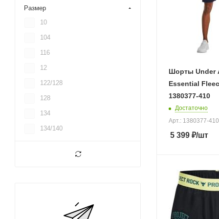
Размер
10
104
116
12
Шорты Under 
122/128
Essential Flee
1380377-410
128
Достаточно
134
Арт.: 1380377-410
134/140
5 399
₽
/шт
14
140
146
146/152
152