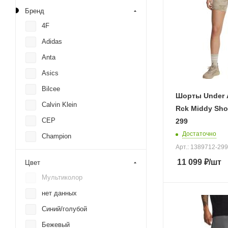
Бренд
4F
Adidas
Anta
Asics
Bilcee
Шорты Under A
Calvin Klein
Rck Middy Sho
CEP
299
Достаточно
Champion
Арт.: 1389712-299
Columbia
11 099
₽
/шт
Цвет
Diadora
Мультиколор
Head
нет данных
Kelme
Синий/голубой
Lee
Бежевый