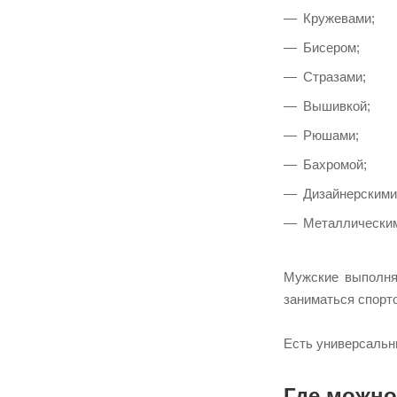
2XS
Кружевами;
30
Бисером;
30(10)
Стразами;
30(12)
Вышивкой;
30/12
Рюшами;
30/9
Бахромой;
3010
Дизайнерскими
309
Металлическим
31
31/10
Мужские выполня
31/12
заниматься спорто
31/9
3110
Есть универсальны
319
32
Где можно