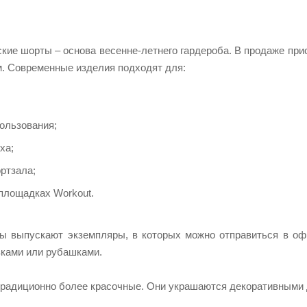
ие шорты – основа весенне-летнего гардероба. В продаже прису
м. Современные изделия подходят для:
ользования;
ха;
ртзала;
 площадках Workout.
 выпускают экземпляры, в которых можно отправиться в офи
зками или рубашками.
радиционно более красочные. Они украшаются декоративными 