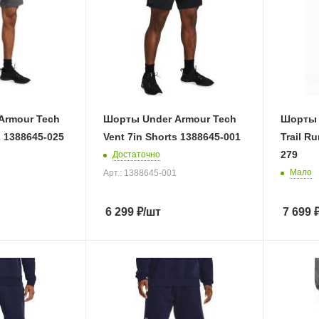
Armour Tech
Шорты Under Armour Tech
Шорты 
s 1388645-025
Vent 7in Shorts 1388645-001
Trail Ru
279
Достаточно
Мало
Арт.: 1388645-001
6 299
₽
/шт
7 699