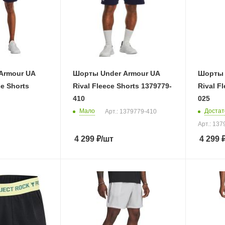
Armour UA
Шорты Under Armour UA
Шорты 
ce Shorts
Rival Fleece Shorts 1379779-
Rival F
410
025
Мало
Достат
Арт.: 1379779-410
Арт.: 13
4 299
₽
/шт
4 299