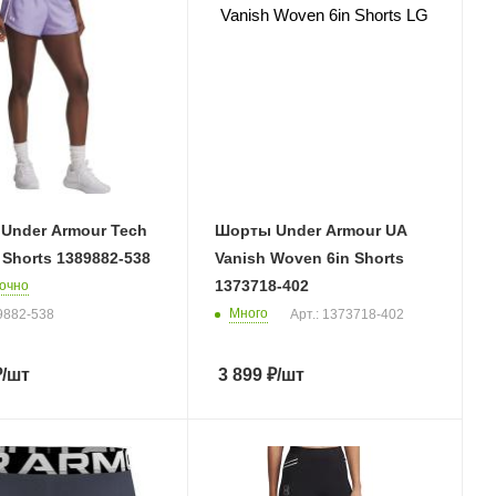
Under Armour Tech
Шорты Under Armour UA
 Shorts 1389882-538
Vanish Woven 6in Shorts
1373718-402
очно
Много
89882-538
Арт.: 1373718-402
₽
/шт
3 899
₽
/шт