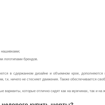
 нашивками;
и логотипами брендов.
ются в сдержанном дизайне и объемном крое, дополняются 
м, т.к. ничего не стесняет движения. Также обеспечивается сво
е варианты, которые отлично сидят как на мужчинах, так и на 
 недорого купить шорты?