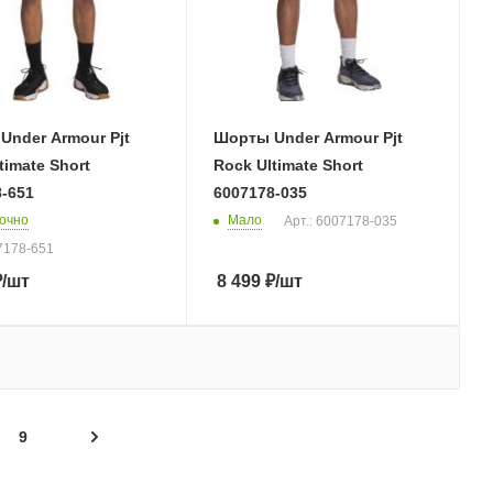
Under Armour Pjt
Шорты Under Armour Pjt
timate Short
Rock Ultimate Short
-651
6007178-035
очно
Мало
Арт.: 6007178-035
07178-651
₽
/шт
8 499
₽
/шт
9