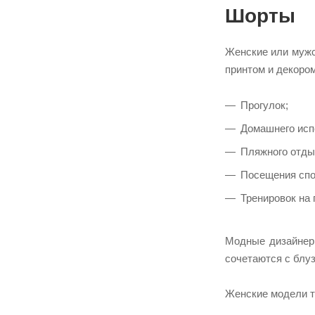
Шорты
28/9
2810
Женские или мужск
289
принтом и декоро
29
29/9
Прогулок;
2910
Домашнего исп
299
Пляжного отды
2X
Посещения спо
2XL
Тренировок на
2XL2
2XL5
Модные дизайнеры
2XL7
сочетаются с блу
2XLS
Женские модели т
2XLT