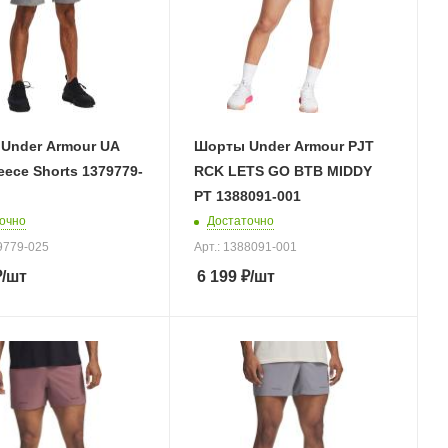
Under Armour UA
Шорты Under Armour PJT
leece Shorts 1379779-
RCK LETS GO BTB MIDDY
PT 1388091-001
очно
Достаточно
79779-025
Арт.: 1388091-001
₽
/шт
6 199
₽
/шт