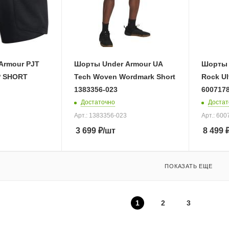
Armour PJT
Шорты Under Armour UA
Шорты 
P SHORT
Tech Woven Wordmark Short
Rock Ul
1383356-023
6007178
Достаточно
Достат
Арт.: 1383356-023
Арт.: 60
3 699
₽
/шт
8 499
ПОКАЗАТЬ ЕЩЕ
1
2
3