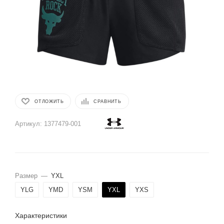
ОТЛОЖИТЬ
СРАВНИТЬ
Артикул:
1377479-001
Размер
—
YXL
YLG
YMD
YSM
YXL
YXS
Характеристики