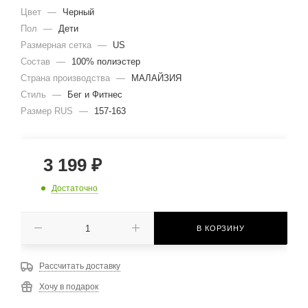
Цвет
—
Черный
Пол
—
Дети
Размерная сетка
—
US
Состав
—
100% полиэстер
Страна производства
—
МАЛАЙЗИЯ
Стиль
—
Бег и Фитнес
Размер RUS
—
157-163
3 199
₽
Достаточно
В КОРЗИНУ
Рассчитать доставку
Хочу в подарок