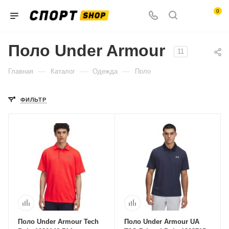
0
Поло Under Armour
11
—
—
—
Главная
Каталог
Одежда
Поло
ФИЛЬТР
Поло Under Armour Tech
Поло Under Armour UA