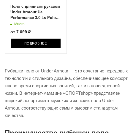
Поло с длинным рукавом
Under Armour Ua
Performance 3.0 Ls Polo
1379728-001
Много
от
7 099 ₽
ПОДРОБНЕЕ
Рубашки поло от Under Armour — это сочетание передовых
технологий и стильного дизайна, обеспечивающее комфорт
как во время спортивных занятий, так и в повседневной
жизни. В интернет-магазине «СПОРТshop» представлен
широкий ассортимент мужских и женских поло Under
Armour, соответствующих самым высоким стандартам
качества.​
Преимущества рубашек поло