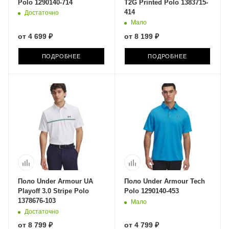
Polo 1290140-714
T2G Printed Polo 1383715-
414
Достаточно
Мало
от
4 699 ₽
от
8 199 ₽
ПОДРОБНЕЕ
ПОДРОБНЕЕ
Поло Under Armour UA
Поло Under Armour Tech
Playoff 3.0 Stripe Polo
Polo 1290140-453
1378676-103
Мало
Достаточно
от
8 799 ₽
от
4 799 ₽