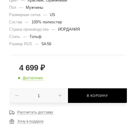
Цвет
—
Красный, Оранжевый
Пол
—
Мужчины
Размерная сетка
—
US
Состав
—
100% полиэстер
Страна производства
—
ИОРДАНИЯ
Стиль
—
Гольф
Размер RUS
—
54-56
4 699
₽
Достаточно
В КОРЗИНУ
Рассчитать доставку
Хочу в подарок