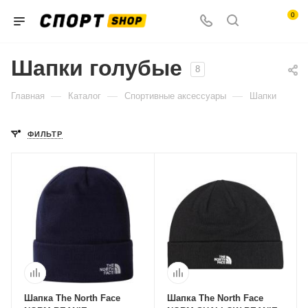
0
Шапки голубые
8
—
—
—
Главная
Каталог
Спортивные аксессуары
Шапки
ФИЛЬТР
Шапка The North Face
Шапка The North Face