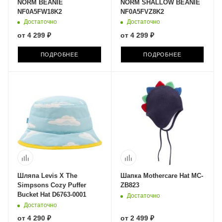
NORM BEANIE
NORM SHALLOW BEANIE
NF0A5FW18K2
NF0A5FVZ8K2
Достаточно
Достаточно
от
4 299 ₽
от
4 299 ₽
ПОДРОБНЕЕ
ПОДРОБНЕЕ
Шляпа Levis X The
Шапка Mothercare Hat MC-
Simpsons Cozy Puffer
ZB823
Bucket Hat D6763-0001
Достаточно
Достаточно
от
4 290 ₽
от
2 499 ₽