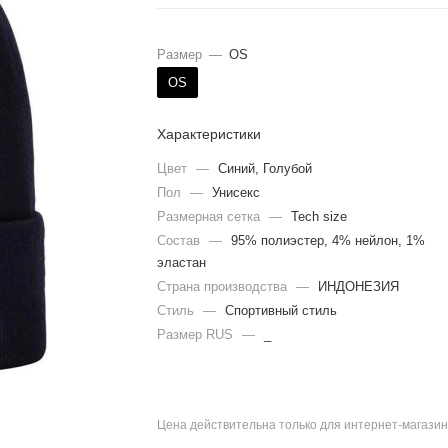
Размер
—
OS
OS
Характеристики
Цвет
—
Синий, Голубой
Пол
—
Унисекс
Размерная сетка
—
Tech size
Состав
—
95% полиэстер, 4% нейлон, 1%
эластан
Страна производства
—
ИНДОНЕЗИЯ
Стиль
—
Спортивный стиль
Размер RUS
—
_
Цена действительна только для интернет-магазин