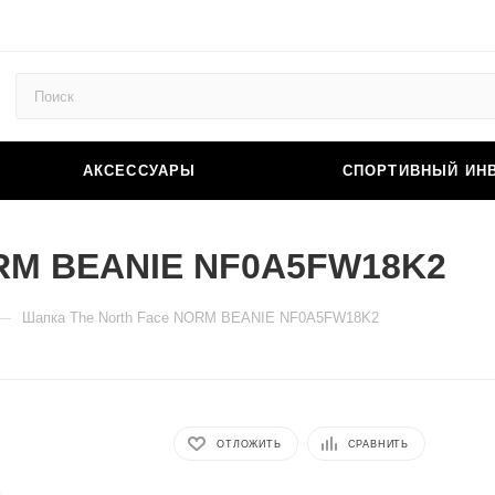
АКСЕССУАРЫ
СПОРТИВНЫЙ ИН
ORM BEANIE NF0A5FW18K2
—
Шапка The North Face NORM BEANIE NF0A5FW18K2
ОТЛОЖИТЬ
СРАВНИТЬ