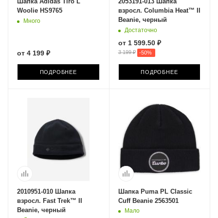
Шапка Adidas Tiro L
2053191-013 Шапка
Woolie HS9765
взросл. Columbia Heat™ II
Beanie, черный
Много
Достаточно
от
1 599.50 ₽
от
4 199 ₽
3 199 ₽
-
50
%
ПОДРОБНЕЕ
ПОДРОБНЕЕ
2010951-010 Шапка
Шапка Puma PL Classic
взросл. Fast Trek™ II
Cuff Beanie 2563501
Beanie, черный
Мало