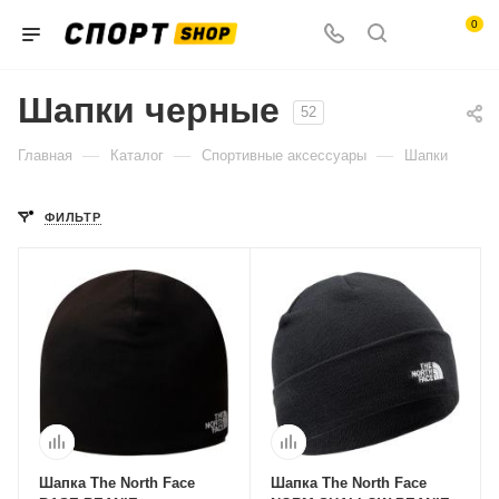
0
Шапки черные
52
—
—
—
Главная
Каталог
Спортивные аксессуары
Шапки
ФИЛЬТР
Шапка The North Face
Шапка The North Face