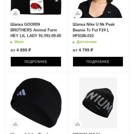
Шапка GOORIN
Шапка Nike U Nk Peak
BROTHERS Animal Farm
Beanie Tc Fut F24 L
HEY LIL LADY 91-591-09-00
HF0186-010
Мало
Достаточно
от
4 899 ₽
от
4 799 ₽
ПОДРОБНЕЕ
ПОДРОБНЕЕ