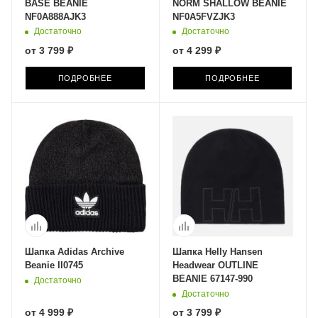
BASE BEANIE
NORM SHALLOW BEANIE
NF0A888AJK3
NF0A5FVZJK3
Достаточно
Достаточно
от
3 799 ₽
от
4 299 ₽
ПОДРОБНЕЕ
ПОДРОБНЕЕ
Шапка Adidas Archive
Шапка Helly Hansen
Beanie II0745
Headwear OUTLINE
BEANIE 67147-990
Достаточно
Достаточно
от
4 999 ₽
от
3 799 ₽