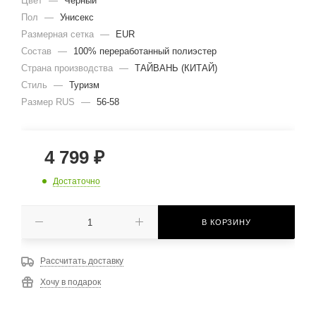
Цвет
—
Черный
Пол
—
Унисекс
Размерная сетка
—
EUR
Состав
—
100% переработанный полиэстер
Страна производства
—
ТАЙВАНЬ (КИТАЙ)
Стиль
—
Туризм
Размер RUS
—
56-58
4 799
₽
Достаточно
В КОРЗИНУ
Рассчитать доставку
Хочу в подарок