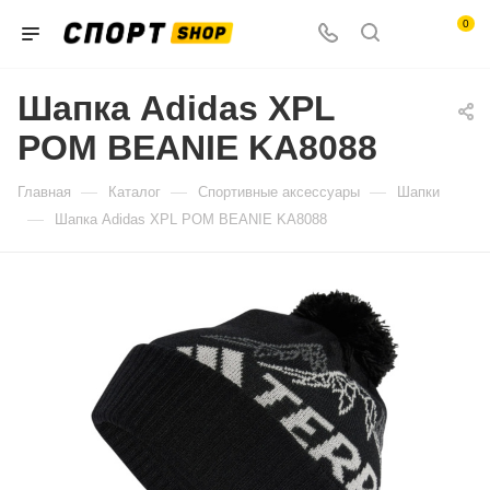
0
Шапка Adidas XPL
POM BEANIE KA8088
—
—
—
Главная
Каталог
Спортивные аксессуары
Шапки
—
Шапка Adidas XPL POM BEANIE KA8088