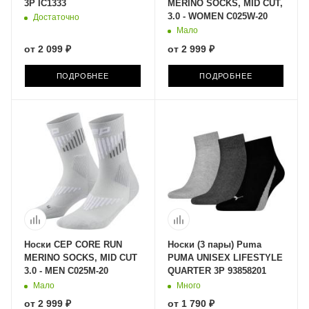
3P IC1333
MERINO SOCKS, MID CUT,
3.0 - WOMEN C025W-20
Достаточно
Мало
от
2 099 ₽
от
2 999 ₽
ПОДРОБНЕЕ
ПОДРОБНЕЕ
Носки CEP CORE RUN
Носки (3 пары) Puma
MERINO SOCKS, MID CUT
PUMA UNISEX LIFESTYLE
3.0 - MEN C025M-20
QUARTER 3P 93858201
Мало
Много
от
2 999 ₽
от
1 790 ₽