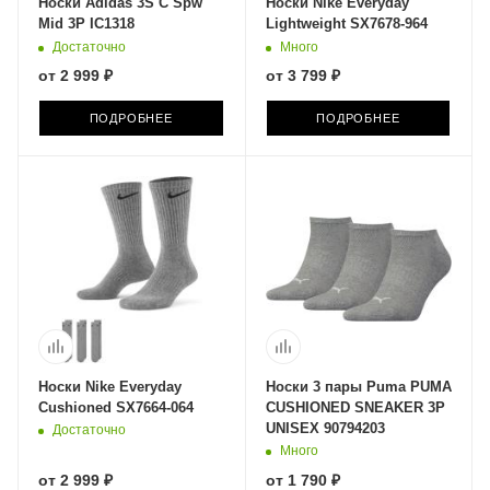
Носки Adidas 3S C Spw
Носки Nike Everyday
Mid 3P IC1318
Lightweight SX7678-964
Достаточно
Много
от
2 999 ₽
от
3 799 ₽
ПОДРОБНЕЕ
ПОДРОБНЕЕ
Носки Nike Everyday
Носки 3 пары Puma PUMA
Cushioned SX7664-064
CUSHIONED SNEAKER 3P
UNISEX 90794203
Достаточно
Много
от
2 999 ₽
от
1 790 ₽