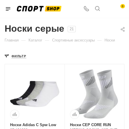
0
Носки серые
21
—
—
—
Главная
Каталог
Спортивные аксессуары
Носки
ФИЛЬТР
Носки Adidas C Spw Low
Носки CEP CORE RUN