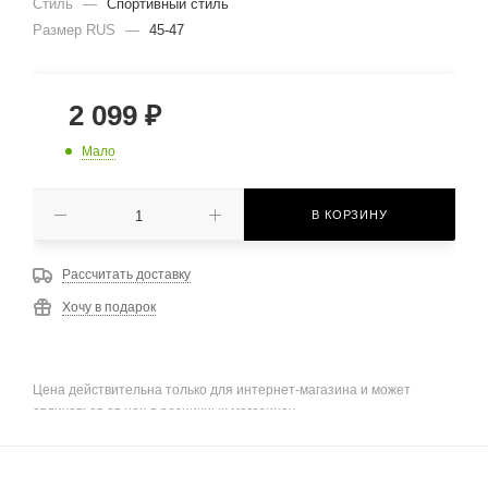
Стиль
—
Спортивный стиль
Размер RUS
—
45-47
2 099
₽
Мало
В КОРЗИНУ
Рассчитать доставку
Хочу в подарок
Цена действительна только для интернет-магазина и может
отличаться от цен в розничных магазинах