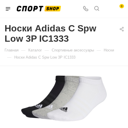
0
Носки Adidas C Spw
Low 3P IC1333
—
—
—
Главная
Каталог
Спортивные аксессуары
Носки
—
Носки Adidas C Spw Low 3P IC1333