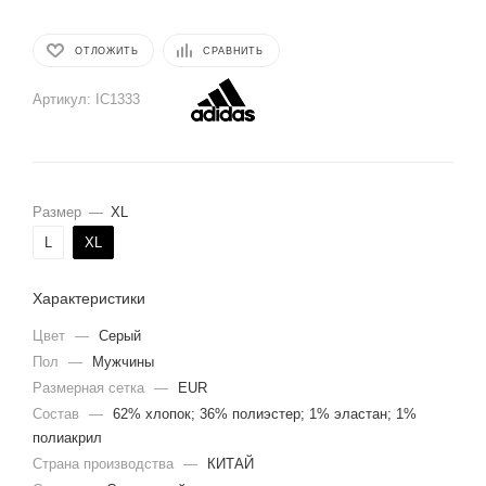
ОТЛОЖИТЬ
СРАВНИТЬ
Артикул:
IC1333
Размер
—
XL
L
XL
Характеристики
Цвет
—
Серый
Пол
—
Мужчины
Размерная сетка
—
EUR
Состав
—
62% хлопок; 36% полиэстер; 1% эластан; 1%
полиакрил
Страна производства
—
КИТАЙ