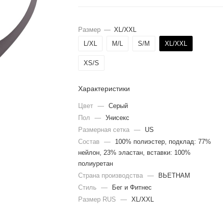
Размер
—
XL/XXL
L/XL
M/L
S/M
XL/XXL
XS/S
Характеристики
Цвет
—
Серый
Пол
—
Унисекс
Размерная сетка
—
US
Состав
—
100% полиэстер, подклад: 77%
нейлон, 23% эластан, вставки: 100%
полиуретан
Страна производства
—
ВЬЕТНАМ
Стиль
—
Бег и Фитнес
Размер RUS
—
XL/XXL