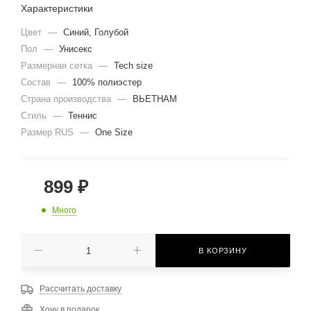
Характеристики
Цвет
—
Синий, Голубой
Пол
—
Унисекс
Размерная сетка
—
Tech size
Состав
—
100% полиэстер
Страна производства
—
ВЬЕТНАМ
Стиль
—
Теннис
Размер RUS
—
One Size
899
₽
Много
В КОРЗИНУ
Рассчитать доставку
Хочу в подарок