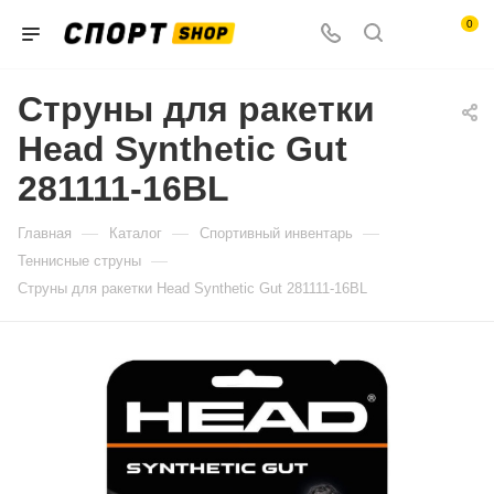
0
Струны для ракетки
Head Synthetic Gut
281111-16BL
—
—
—
Главная
Каталог
Спортивный инвентарь
—
Теннисные струны
Струны для ракетки Head Synthetic Gut 281111-16BL