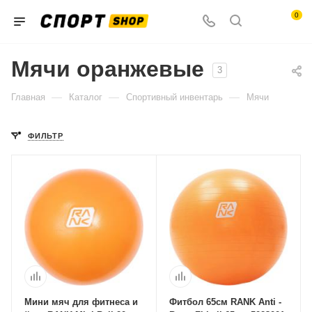
0
Мячи оранжевые
3
—
—
—
Главная
Каталог
Спортивный инвентарь
Мячи
ФИЛЬТР
Мини мяч для фитнеса и
Фитбол 65см RANK Anti -