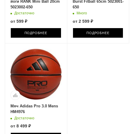
йоги RANK Mini Ball 20cm
Burst Fitball 65сm 5023001-
5023002-650
650
Достаточно
Много
от
599 ₽
от
2 599 ₽
ПОДРОБНЕЕ
ПОДРОБНЕЕ
Мяч Adidas Pro 3.0 Mens
HM4976
Достаточно
от
8 499 ₽