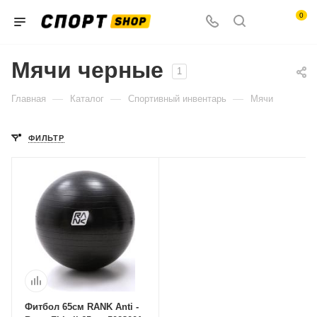
0
Мячи черные
1
—
—
—
Главная
Каталог
Спортивный инвентарь
Мячи
ФИЛЬТР
Фитбол 65см RANK Anti -