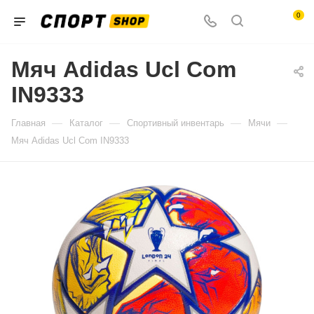
0
Мяч Adidas Ucl Com
IN9333
—
—
—
—
Главная
Каталог
Спортивный инвентарь
Мячи
Мяч Adidas Ucl Com IN9333