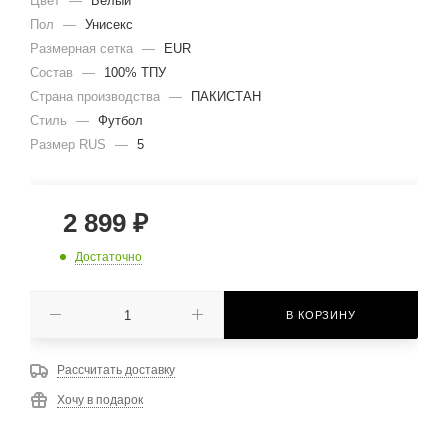
Цвет
—
Белый
Пол
—
Унисекс
Размерная сетка
—
EUR
Состав
—
100% ТПУ
Страна производства
—
ПАКИСТАН
Стиль
—
Футбол
Размер RUS
—
5
2 899
₽
Достаточно
В КОРЗИНУ
Рассчитать доставку
Хочу в подарок