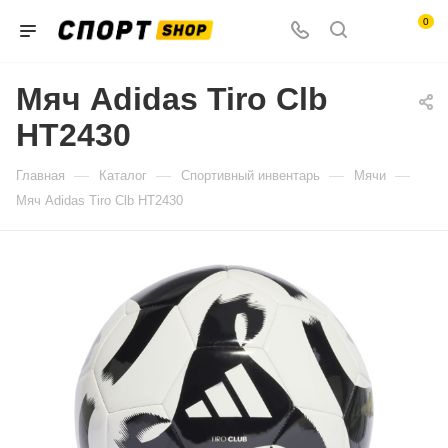
0
Мяч Adidas Tiro Clb
HT2430
—
—
—
—
Главная
Каталог
Спортивный инвентарь
Мячи
Мяч Adidas Tiro Clb HT2430