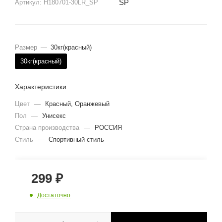
SP
Артикул:
H180701-30LR_SP
Размер
—
30кг(красный)
30кг(красный)
Характеристики
Цвет
—
Красный, Оранжевый
Пол
—
Унисекс
Страна производства
—
РОССИЯ
Стиль
—
Спортивный стиль
299
₽
Достаточно