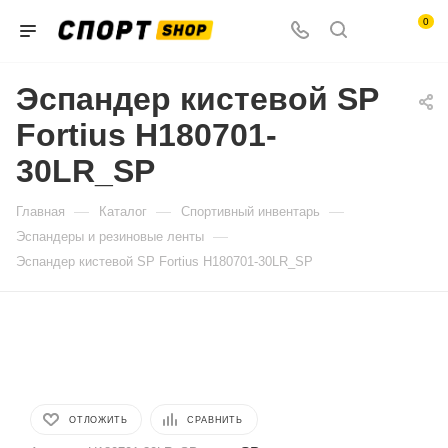
0
Эспандер кистевой SP
Fortius H180701-
30LR_SP
—
—
—
Главная
Каталог
Спортивный инвентарь
—
Эспандеры и резиновые ленты
Эспандер кистевой SP Fortius H180701-30LR_SP
ОТЛОЖИТЬ
СРАВНИТЬ