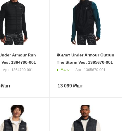
Under Armour Run
Жилет Under Armour Outrun
e Vest 1364790-001
The Storm Vest 1365670-001
Мало
Арт.: 1364790-001
Арт.: 1365670-001
₽
/шт
13 099
₽
/шт