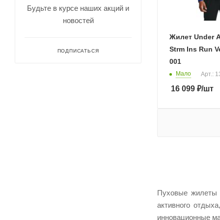
SM
Будьте в курсе наших акций и
XL
новостей
XLT
Жилет Under 
XS
Strm Ins Run V
ПОДПИСАТЬСЯ
XXL
001
Мало
Арт.: 
16 099
₽
/шт
Пуховые жилеты 
активного отдых
инновационные ма