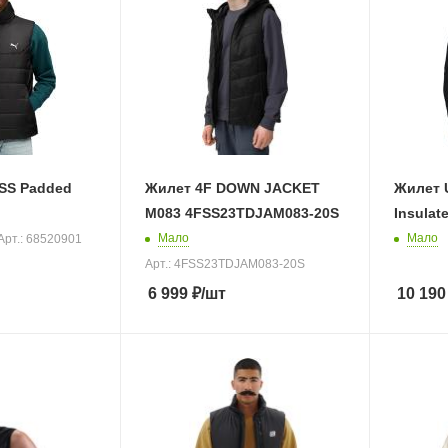
SS Padded
Жилет 4F DOWN JACKET
Жилет 
M083 4FSS23TDJAM083-20S
Insulat
Мало
Мало
Арт.: 68520901
Арт.: 4FSS23TDJAM083-20S
6 999
₽
/шт
10 190