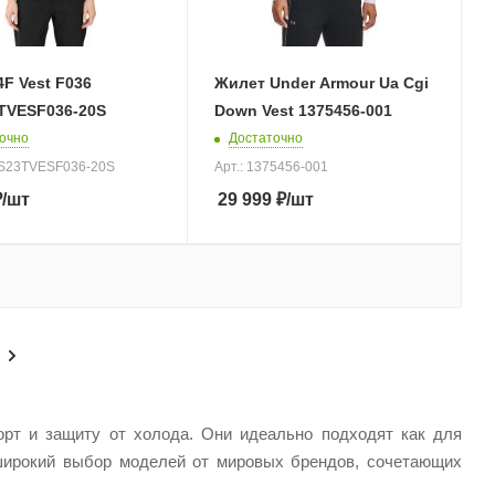
F Vest F036
Жилет Under Armour Ua Cgi
TVESF036-20S
Down Vest 1375456-001
очно
Достаточно
SS23TVESF036-20S
Арт.: 1375456-001
₽
/шт
29 999
₽
/шт
рт и защиту от холода. Они идеально подходят как для
 широкий выбор моделей от мировых брендов, сочетающих