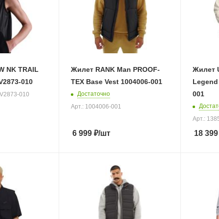
W NK TRAIL
Жилет RANK Man PROOF-
Жилет 
V2873-010
TEX Base Vest 1004006-001
Legend 
001
Достаточно
HV2873-010
Достат
Арт.: 1004006-001
Арт.: 13
6 999
₽
/шт
18 399