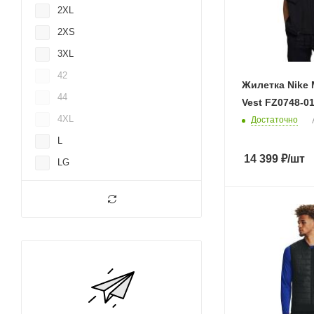
2XL
2XS
3XL
42
Жилетка Nike 
44
Vest FZ0748-0
4XL
Достаточно
L
14 399
₽
/шт
LG
LGT
M
MD
MDT
ONESIZE
S