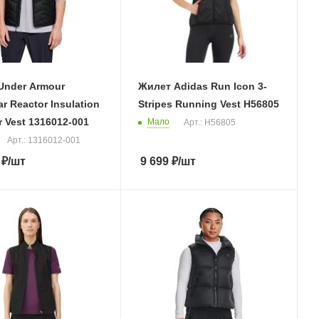
Under Armour
Жилет Adidas Run Icon 3-
r Reactor Insulation
Stripes Running Vest H56805
 Vest 1316012-001
Мало
Арт.: H56805
Арт.: 1316012-001
₽
/шт
9 699
₽
/шт