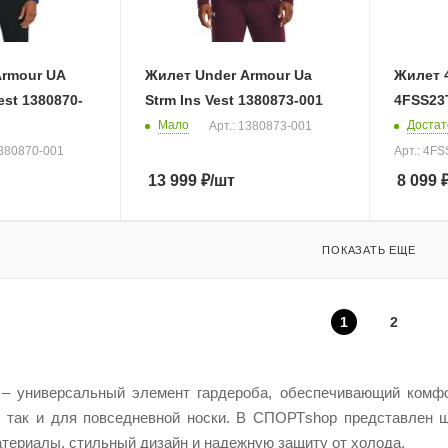
Armour UA
Жилет Under Armour Ua
Жилет 4
est 1380870-
Strm Ins Vest 1380873-001
4FSS23
Мало
Достат
Арт.: 1380873-001
1380870-001
Арт.: 4F
13 999
₽
/шт
8 099
ПОКАЗАТЬ ЕЩЕ
1
2
– универсальный элемент гардероба, обеспечивающий комфо
а, так и для повседневной носки. В СПОРТshop представлен
териалы, стильный дизайн и надежную защиту от холода.