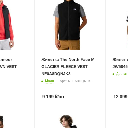
Armour
Жилетка The North Face M
Жилет 
WN VEST
GLACIER FLEECE VEST
JW5845
NF0A8DQNJK3
Достат
Мало
Арт.: NF0A8DQNJK3
9 199
₽
/шт
12 099