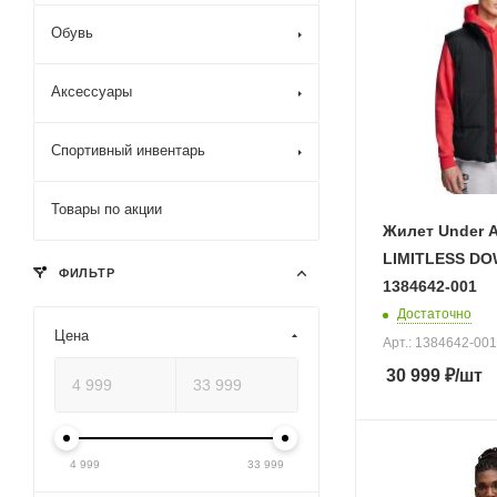
Обувь
Аксессуары
Спортивный инвентарь
Товары по акции
Жилет Under 
LIMITLESS DO
ФИЛЬТР
1384642-001
Достаточно
Цена
Арт.: 1384642-001
30 999
₽
/шт
4 999
33 999