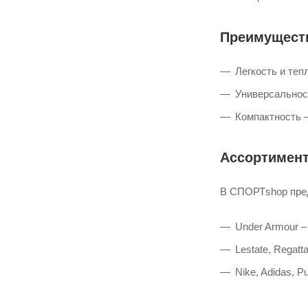
Преимущест
Легкость и те
Универсальност
Компактность –
Ассортимент
В СПОРТshop пред
Under Armour 
Lestate, Regat
Nike, Adidas, 