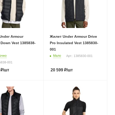
Under Armour
Жилет Under Armour Drive
Down Vest 1385838-
Pro Insulated Vest 1385830-
001
очно
Мало
Арт.: 1385830-001
85838-001
₽
/шт
20 599
₽
/шт