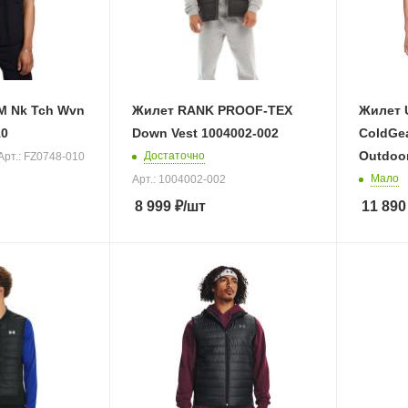
M Nk Tch Wvn
Жилет RANK PROOF-TEX
Жилет 
10
Down Vest 1004002-002
ColdGea
Outdoor
Достаточно
Арт.: FZ0748-010
Мало
Арт.: 1004002-002
8 999
₽
/шт
11 890