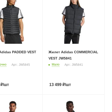
Adidas PADDED VEST
Жилет Adidas COMMERCIAL
VEST JW5841
очно
Мало
Арт.: JW5845
Арт.: JW5841
₽
/шт
13 499
₽
/шт