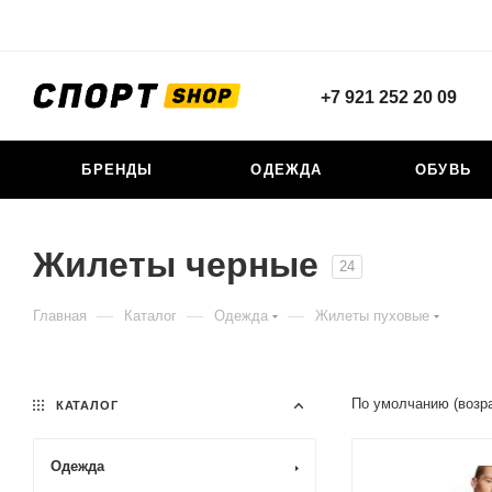
+7 921 252 20 09
БРЕНДЫ
ОДЕЖДА
ОБУВЬ
Жилеты черные
24
—
—
—
Главная
Каталог
Одежда
Жилеты пуховые
По умолчанию (возр
КАТАЛОГ
Одежда