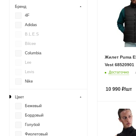
Бренд
4F
Adidas
B.L.E.S
Bilcee
Columbia
Жилет Puma E
Lee
Vest 68520901
Levis
Достаточно
Nike
10 990
₽
/шт
Puma
Цвет
RANK
Бежевый
Reebok
Бордовый
S.Oliver
Голубой
The North Face
Фиолетовый