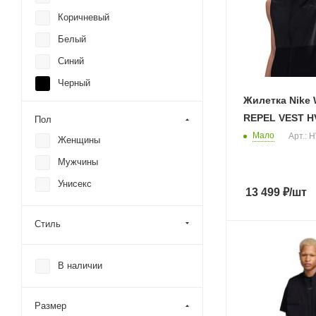
Under Armour
Коричневый
Белый
Синий
Черный
Жилетка Nike 
Серый
REPEL VEST H
Пол
Красный
Мало
Арт.: 
Женщины
Зеленый
Мужчины
Оранжевый
Унисекс
13 499
₽
/шт
Стиль
В наличии
Размер