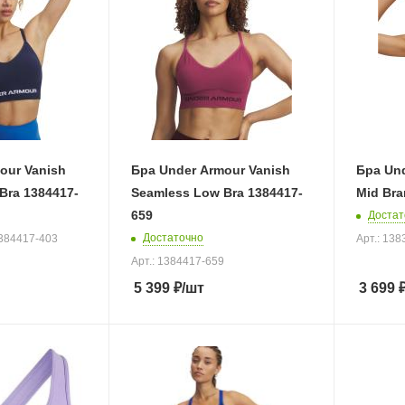
our Vanish
Бра Under Armour Vanish
Бра Un
Bra 1384417-
Seamless Low Bra 1384417-
Mid Bra
659
Достат
Достаточно
1384417-403
Арт.: 13
Арт.: 1384417-659
5 399
₽
/шт
3 699