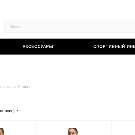
АКСЕССУАРЫ
СПОРТИВНЫЙ ИН
опы Under Armour
астание)