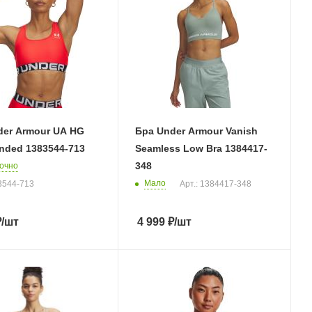
der Armour UA HG
Бра Under Armour Vanish
nded 1383544-713
Seamless Low Bra 1384417-
348
очно
Мало
83544-713
Арт.: 1384417-348
₽
/шт
4 999
₽
/шт