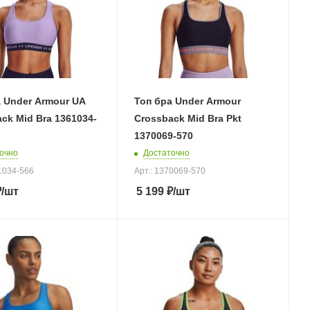
 Under Armour UA
Топ бра Under Armour
ck Mid Bra 1361034-
Crossback Mid Bra Pkt
1370069-570
очно
Достаточно
61034-566
Арт.: 1370069-570
₽
/шт
5 199
₽
/шт