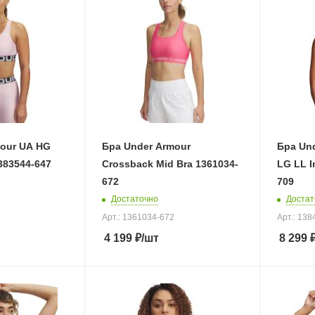
mour UA HG
Бра Under Armour
Бра Und
383544-647
Crossback Mid Bra 1361034-
LG LL I
672
709
Достаточно
Достат
Арт.: 1361034-672
Арт.: 13
4 199
₽
/шт
8 299