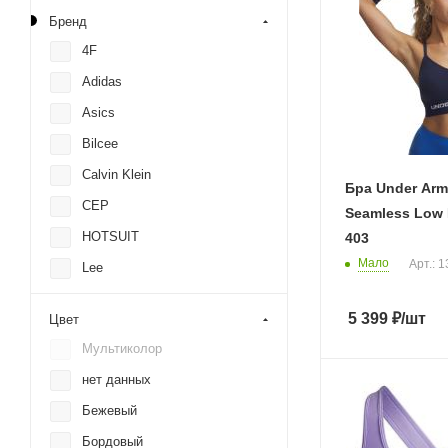
Бренд
4F
Adidas
Asics
Bilcee
Calvin Klein
Бра Under Arm
CEP
Seamless Low 
HOTSUIT
403
Мало
Арт.: 
Lee
Levis
5 399
₽
/шт
Цвет
Nike
Мультиколор
Puma
нет данных
RANK
Бежевый
Reebok
Бордовый