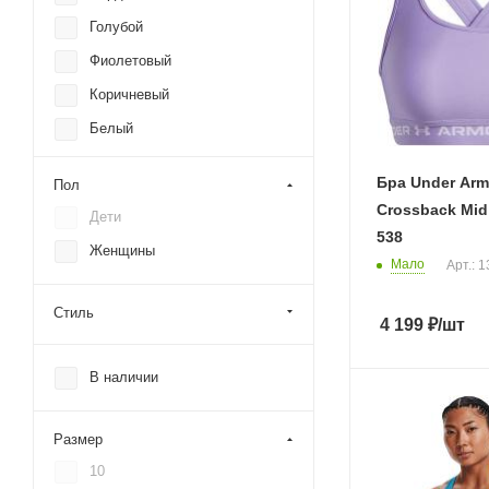
Superdry
Голубой
Under Armour
Фиолетовый
Wrangler
Коричневый
Белый
Синий
Бра Under Arm
Пол
Черный
Crossback Mid
Дети
Серый
538
Женщины
Красный
Мало
Арт.: 
Желтый
Стиль
4 199
₽
/шт
Зеленый
Оранжевый
В наличии
Розовый
Размер
10