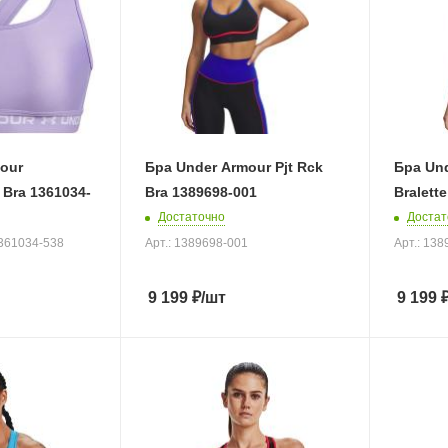
our
Бра Under Armour Pjt Rck
Бра Und
 Bra 1361034-
Bra 1389698-001
Bralett
Достаточно
Достат
1361034-538
Арт.: 1389698-001
Арт.: 13
9 199
₽
/шт
9 199