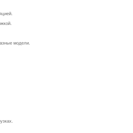
яцией.
ржкой.
разные модели.
узках.