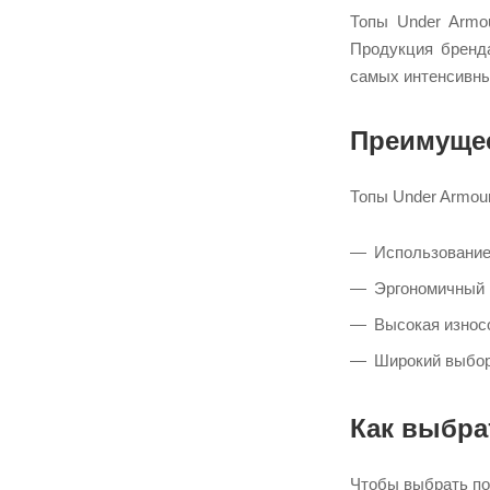
LAB
Топы Under Armo
Продукция бренд
LG
самых интенсивны
M
M A-C
Преимущес
M D-DD
MAB
Топы Under Armou
MCD
Использование
MD
Эргономичный 
S
Высокая износ
S A-C
S/M
Широкий выбор
SA-C
Как выбра
SAB
SAC
Чтобы выбрать по