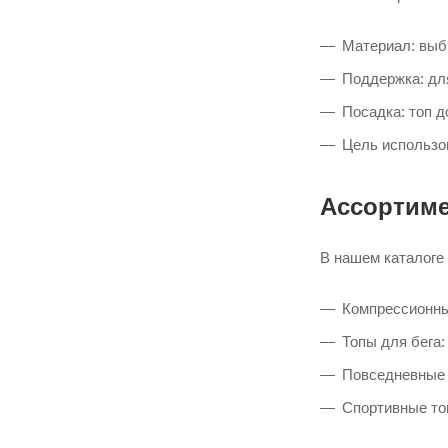
SM
XL
Материал: выб
XL D-DD
Поддержка: дл
XLEG
Посадка: топ д
XS
Цель использо
XS A-C
XSA-C
Ассортиме
XSAC
XXL
В нашем каталоге
Компрессионны
Топы для бега
Повседневные 
Спортивные то