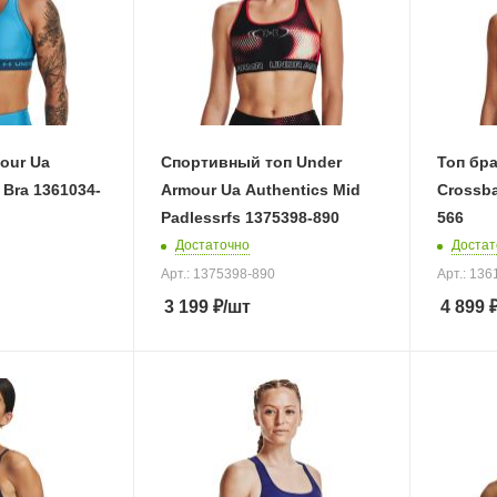
our Ua
Спортивный топ Under
Топ бра
 Bra 1361034-
Armour Ua Authentics Mid
Crossba
Padlessrfs 1375398-890
566
Достаточно
Достат
Арт.: 1375398-890
Арт.: 13
3 199
₽
/шт
4 899