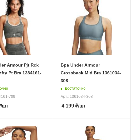
er Armour Pjt Rck
Бра Under Armour
nfty Pt Bra 1384161-
Crossback Mid Bra 1361034-
308
очно
Достаточно
84161-709
Арт.: 1361034-308
₽
/шт
4 199
₽
/шт