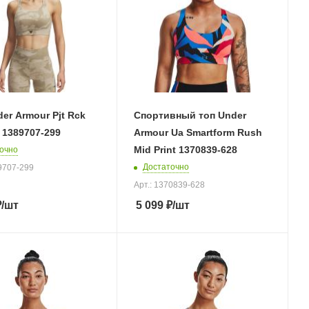
er Armour Pjt Rck
Спортивный топ Under
e 1389707-299
Armour Ua Smartform Rush
Mid Print 1370839-628
очно
Достаточно
89707-299
Арт.: 1370839-628
₽
/шт
5 099
₽
/шт