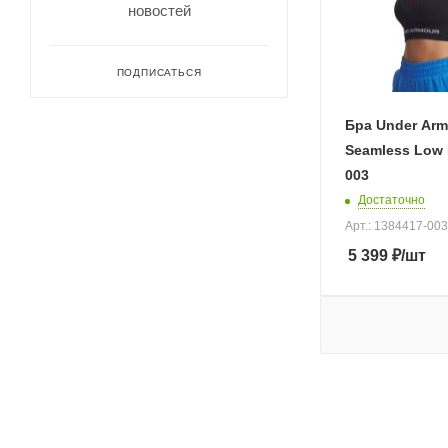
36
новостей
36-AB
36-CD
ПОДПИСАТЬСЯ
38
38-AB
Бра Under Arm
Seamless Low 
38-CD
003
4
Достаточно
40
Арт.: 1384417-003
40-AB
5 399
₽
/шт
42
44
6
8
L
L A-C