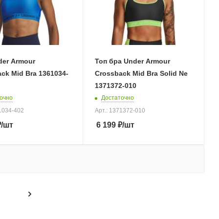
der Armour
Топ бра Under Armour
ck Mid Bra 1361034-
Crossback Mid Bra Solid Ne
1371372-010
очно
Достаточно
61034-402
Арт.: 1371372-010
₽
/шт
6 199
₽
/шт