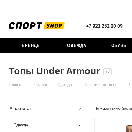
+7 921 252 20 09
БРЕНДЫ
ОДЕЖДА
ОБУВЬ
Топы Under Armour
78
—
—
—
—
Главная
Каталог
Одежда
Спортивные топы
Т
По умолчанию (возр
КАТАЛОГ
Одежда