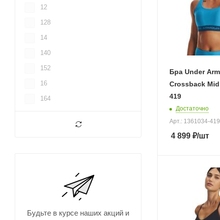
12
128
14
140
152
Бра Under Arm
16
Crossback Mid
419
164
Достаточно
2XS
Арт.: 1361034-419
2XSC
4 899
₽
/шт
2XSD
32A
34
34-AB
34-CD
Будьте в курсе наших акций и