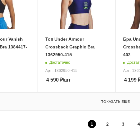
our Vanish
Топ Under Armour
Бра Un
Bra 1384417-
Crossback Graphic Bra
Crossba
1362950-415
402
Достаточно
Достат
Арт.: 1362950-415
Арт.: 13
4 590
₽
/шт
4 199
ПОКАЗАТЬ ЕЩЕ
1
2
3
4