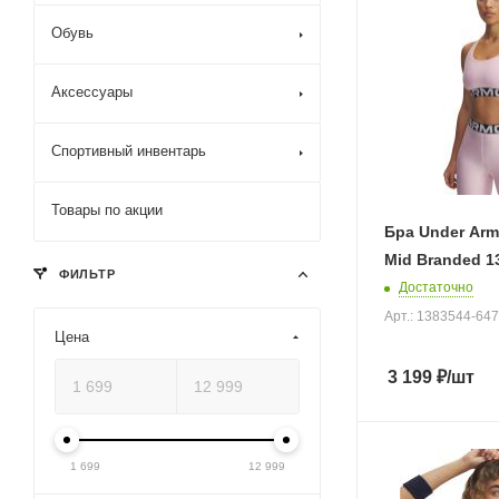
Обувь
Аксессуары
Спортивный инвентарь
Товары по акции
Бра Under Ar
Mid Branded 1
ФИЛЬТР
Достаточно
Арт.: 1383544-647
Цена
3 199
₽
/шт
1 699
12 999