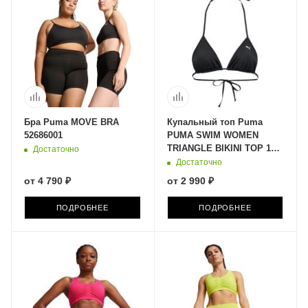
Бра Puma MOVE BRA
Купальный топ Puma
52686001
PUMA SWIM WOMEN
TRIANGLE BIKINI TOP 1P
Достаточно
90766605
Достаточно
от
4 790 ₽
от
2 990 ₽
ПОДРОБНЕЕ
ПОДРОБНЕЕ