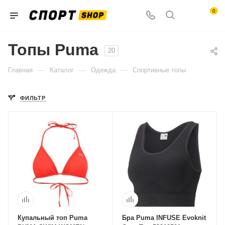
0
Топы Puma
20
—
—
—
Главная
Каталог
Одежда
Спортивные топы
ФИЛЬТР
Купальный топ Puma
Бра Puma INFUSE Evoknit