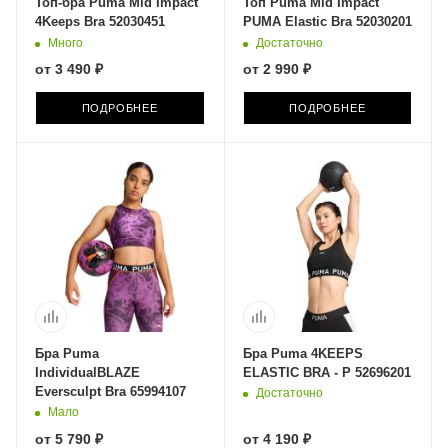
Топ-бра Puma Mid Impact
Топ Puma Mid Impact
4Keeps Bra 52030451
PUMA Elastic Bra 52030201
Много
Достаточно
от
3 490 ₽
от
2 990 ₽
ПОДРОБНЕЕ
ПОДРОБНЕЕ
Бра Puma
Бра Puma 4KEEPS
IndividualBLAZE
ELASTIC BRA - P 52696201
Eversculpt Bra 65994107
Достаточно
Мало
от
5 790 ₽
от
4 190 ₽