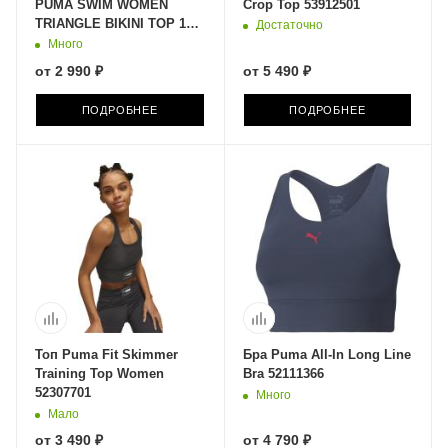
PUMA SWIM WOMEN
Crop Top 53912501
TRIANGLE BIKINI TOP 1P
Достаточно
90766601
Много
от
2 990 ₽
от
5 490 ₽
ПОДРОБНЕЕ
ПОДРОБНЕЕ
Топ Puma Fit Skimmer
Бра Puma All-In Long Line
Training Top Women
Bra 52111366
52307701
Много
Мало
от
3 490 ₽
от
4 790 ₽