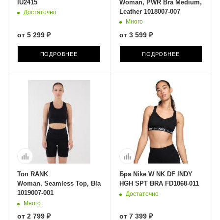
IU2415
Woman, PWR Bra Medium, Blac
Leather 1018007-007
Достаточно
Много
от
5 299 ₽
от
3 599 ₽
ПОДРОБНЕЕ
ПОДРОБНЕЕ
Топ RANK
Бра Nike W NK DF INDY
Woman, Seamless Top, Black
HGH SPT BRA FD1068-011
1019007-001
Достаточно
Много
от
2 799 ₽
от
7 399 ₽