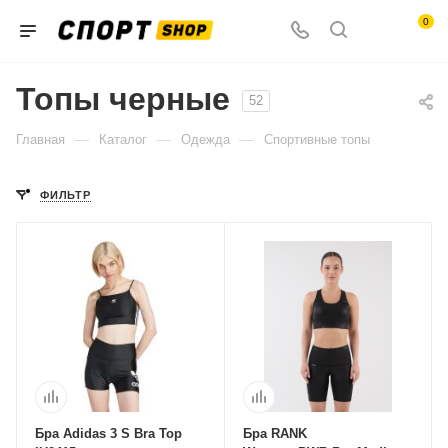
0
Топы черные
52
—
—
—
Главная
Каталог
Одежда
Спортивные топы
ФИЛЬТР
Бра Adidas 3 S Bra Top
Бра RANK