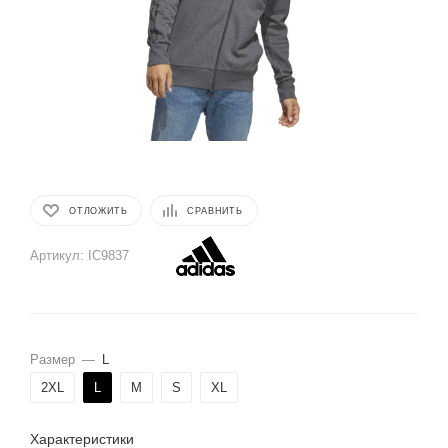
ОТЛОЖИТЬ
СРАВНИТЬ
Артикул:
IC9837
Размер
—
L
2XL
L
M
S
XL
Характеристики