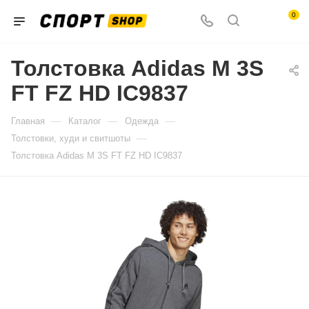
0
Толстовка Adidas M 3S
FT FZ HD IC9837
—
—
—
Главная
Каталог
Одежда
—
Толстовки, худи и свитшоты
Толстовка Adidas M 3S FT FZ HD IC9837