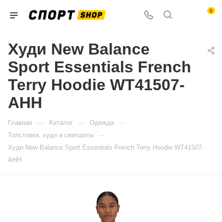
0
Худи New Balance
Sport Essentials French
Terry Hoodie WT41507-
AHH
—
—
—
Главная
Каталог
Одежда
—
Толстовки, худи и свитшоты
Худи New Balance Sport Essentials French Terry Hoodie WT41507-
AHH