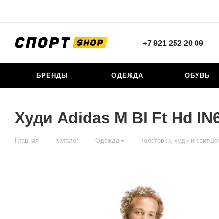
+7 921 252 20 09
БРЕНДЫ
ОДЕЖДА
ОБУВЬ
Худи Adidas M Bl Ft Hd IN
—
—
—
Главная
Каталог
Одежда
Толстовки, худи и свитшо