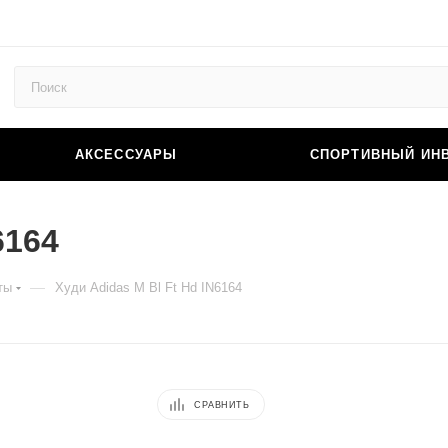
АКСЕССУАРЫ
СПОРТИВНЫЙ ИН
6164
—
ты
Худи Adidas M Bl Ft Hd IN6164
СРАВНИТЬ