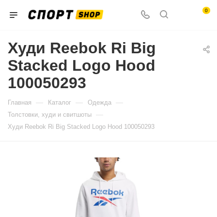
0
Худи Reebok Ri Big
Stacked Logo Hood
100050293
—
—
—
Главная
Каталог
Одежда
—
Толстовки, худи и свитшоты
Худи Reebok Ri Big Stacked Logo Hood 100050293