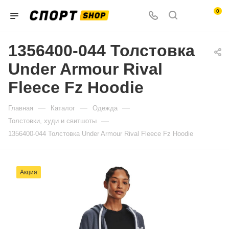
0
1356400-044 Толстовка
Under Armour Rival
Fleece Fz Hoodie
—
—
—
Главная
Каталог
Одежда
—
Толстовки, худи и свитшоты
1356400-044 Толстовка Under Armour Rival Fleece Fz Hoodie
Акция