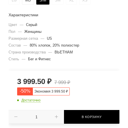
LG
MD
S/M
SM
XL
XS
Характеристики
Цвет
—
Серый
Пол
—
Женщины
Размерная сетка
—
US
Состав
—
80% хлопок, 20% полиэстер
Страна производства
—
ВЬЕТНАМ
Стиль
—
Бег и Фитнес
3 999.50
₽
7 999
₽
-
50
%
Экономия
3 999.50
₽
Достаточно
В КОРЗИНУ