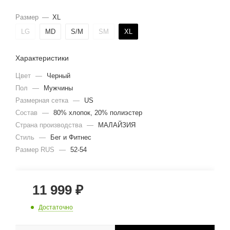
Размер
—
XL
LG
MD
S/M
SM
XL
Характеристики
Цвет
—
Черный
Пол
—
Мужчины
Размерная сетка
—
US
Состав
—
80% хлопок, 20% полиэстер
Страна производства
—
МАЛАЙЗИЯ
Стиль
—
Бег и Фитнес
Размер RUS
—
52-54
11 999
₽
Достаточно