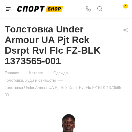
0
Толстовка Under
Armour UA Pjt Rck
Dsrpt Rvl Flc FZ-BLK
1373565-001
—
—
—
Главная
Каталог
Одежда
—
Толстовки, худи и свитшоты
Толстовка Under Armour UA Pjt Rck Dsrpt Rvl Flc FZ-BLK 1373565-
001