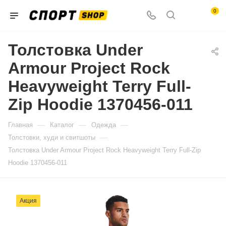
0
Толстовка Under
Armour Project Rock
Heavyweight Terry Full-
Zip Hoodie 1370456-011
—
—
—
Главная
Каталог
Одежда
—
Толстовки, худи и свитшоты
Толстовка Under Armour Project Rock Heavyweight Terry Full-Zip
Hoodie 1370456-011
Акция