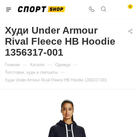
0
Худи Under Armour
Rival Fleece HB Hoodie
1356317-001
—
—
—
Главная
Каталог
Одежда
—
Толстовки, худи и свитшоты
Худи Under Armour Rival Fleece HB Hoodie 1356317-001