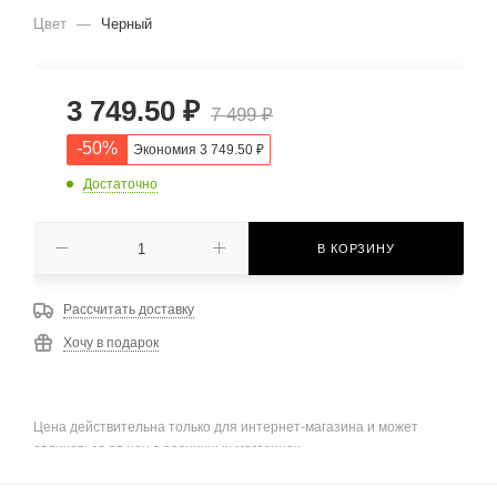
Цвет
—
Черный
3 749.50
₽
7 499
₽
-
50
%
Экономия
3 749.50
₽
Достаточно
В КОРЗИНУ
Рассчитать доставку
Хочу в подарок
Цена действительна только для интернет-магазина и может
отличаться от цен в розничных магазинах