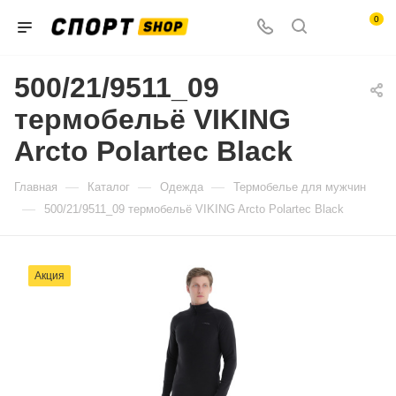
0
500/21/9511_09
термобельё VIKING
Arcto Polartec Black
—
—
—
Главная
Каталог
Одежда
Термобелье для мужчин
—
500/21/9511_09 термобельё VIKING Arcto Polartec Black
Акция