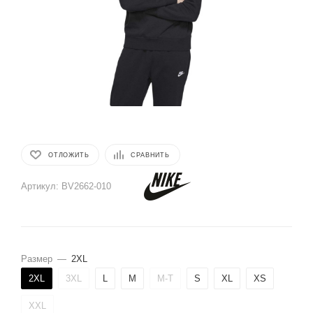
ОТЛОЖИТЬ
СРАВНИТЬ
Артикул:
BV2662-010
Размер
—
2XL
2XL
3XL
L
M
M-T
S
XL
XS
XXL