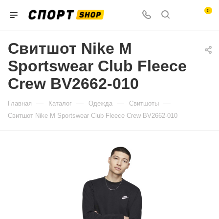
0
Свитшот Nike M
Sportswear Club Fleece
Crew BV2662-010
—
—
—
—
Главная
Каталог
Одежда
Свитшоты
Свитшот Nike M Sportswear Club Fleece Crew BV2662-010