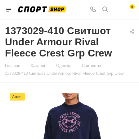
0
1373029-410 Свитшот
Under Armour Rival
Fleece Crest Grp Crew
—
—
—
—
Главная
Каталог
Одежда
Свитшоты
1373029-410 Свитшот Under Armour Rival Fleece Crest Grp Crew
Акция