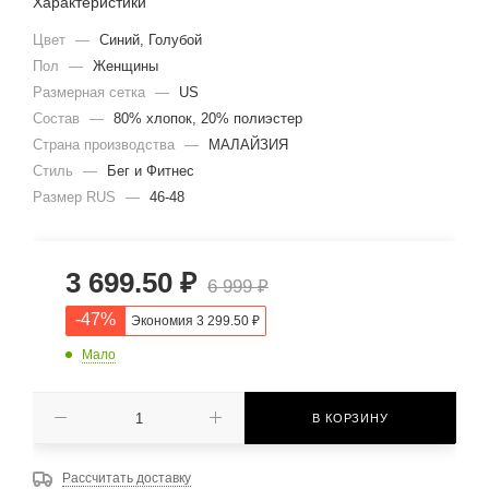
Характеристики
Цвет
—
Синий, Голубой
Пол
—
Женщины
Размерная сетка
—
US
Состав
—
80% хлопок, 20% полиэстер
Страна производства
—
МАЛАЙЗИЯ
Стиль
—
Бег и Фитнес
Размер RUS
—
46-48
3 699.50
₽
6 999
₽
-
47
%
Экономия
3 299.50
₽
Мало
В КОРЗИНУ
Рассчитать доставку