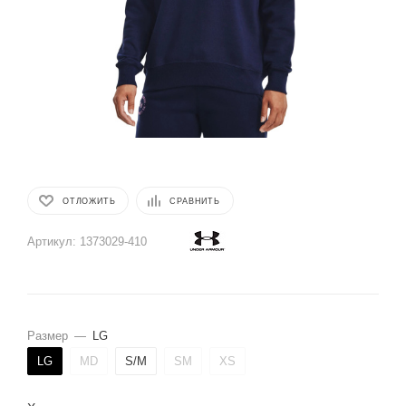
ОТЛОЖИТЬ
СРАВНИТЬ
Артикул:
1373029-410
Размер
—
LG
LG
MD
S/M
SM
XS