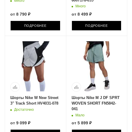
6007178-035
Много
Много
от
8 790 ₽
от
8 499 ₽
ПОДРОБНЕЕ
ПОДРОБНЕЕ
Шорты Nike W Nsw Street
Шорты Nike M J DF SPRT
3" Track Short HV4031-078
WOVEN SHORT FN5842-
041
Достаточно
Мало
от
9 099 ₽
от
5 899 ₽