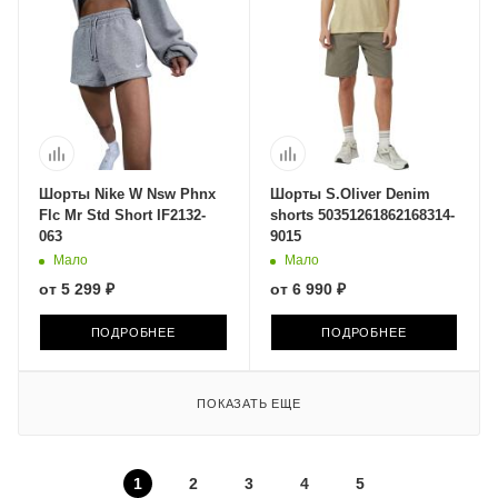
Шорты Nike W Nsw Phnx
Шорты S.Oliver Denim
Flc Mr Std Short IF2132-
shorts 50351261862168314-
063
9015
Мало
Мало
от
5 299 ₽
от
6 990 ₽
ПОДРОБНЕЕ
ПОДРОБНЕЕ
ПОКАЗАТЬ ЕЩЕ
1
2
3
4
5