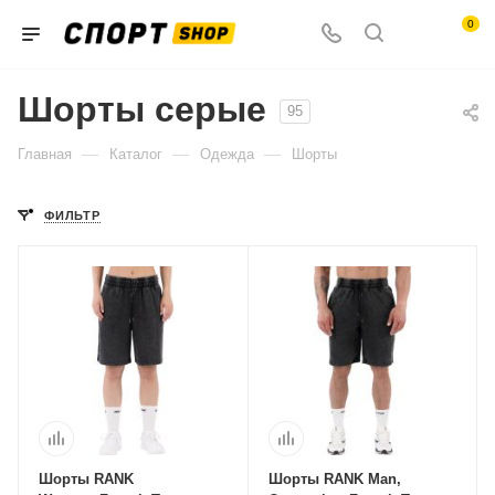
0
Шорты серые
95
—
—
—
Главная
Каталог
Одежда
Шорты
ФИЛЬТР
Шорты RANK
Шорты RANK Man,