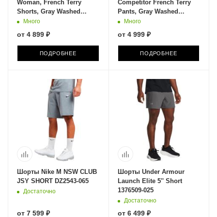
Woman, French Terry
Competitor French Terry
Shorts, Gray Washed
Pants, Gray Washed
1006038-036
1006028-036
Много
Много
от
4 899 ₽
от
4 999 ₽
ПОДРОБНЕЕ
ПОДРОБНЕЕ
Шорты Nike M NSW CLUB
Шорты Under Armour
JSY SHORT DZ2543-065
Launch Elite 5'' Short
1376509-025
Достаточно
Достаточно
от
7 599 ₽
от
6 499 ₽