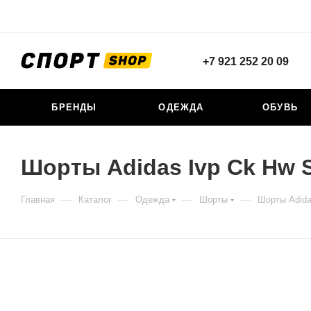
+7 921 252 20 09
БРЕНДЫ
ОДЕЖДА
ОБУВЬ
Шорты Adidas Ivp Ck Hw 
—
—
—
—
Главная
Каталог
Одежда
Шорты
Шорты Adida