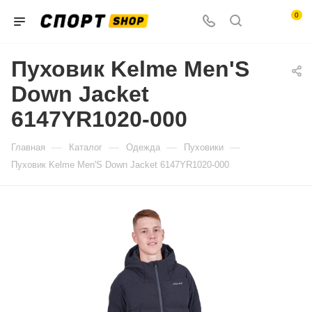
0
Пуховик Kelme Men'S
Down Jacket
6147YR1020-000
—
—
—
—
Главная
Каталог
Одежда
Пуховики
Пуховик Kelme Men'S Down Jacket 6147YR1020-000