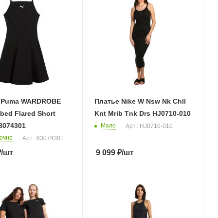
 Puma WARDROBE
Платье Nike W Nsw Nk Chll
bed Flared Short
Knt Mrib Tnk Drs HJ0710-010
3074301
Мало
Арт.: HJ0710-010
очно
Арт.: 63074301
₽
/шт
9 099
₽
/шт