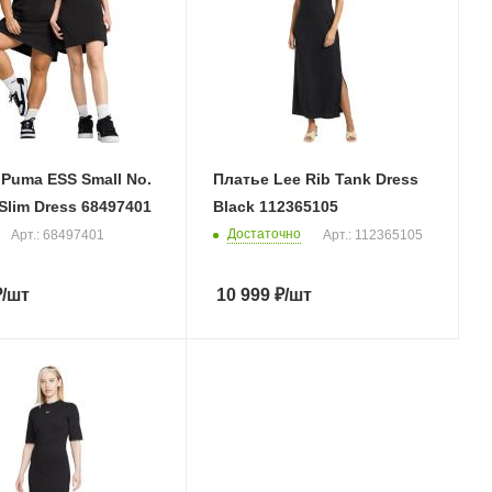
Puma ESS Small No.
Платье Lee Rib Tank Dress
Slim Dress 68497401
Black 112365105
Достаточно
Арт.: 68497401
Арт.: 112365105
₽
/шт
10 999
₽
/шт