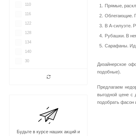
110
Прямые, раскл
116
Облегающие. П
122
В А-силуэте. 
128
Рубашки. В не
134
Сарафаны. Иде
140
30
Дизайнерское офо
32
подобные).
34
Предлагаем недор
36
выгодной цене с 
38
подобрать фасон 
40
42
44
Будьте в курсе наших акций и