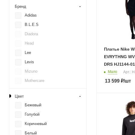
Бренд
Adidas
B.L.E.S
Diadora
Head
Платье Nike 
Lee
EVRYTHNG WVN
Levis
DRS HJ1144-0
Mizuno
Мало
Арт.: 
13 599
₽
/шт
Mothercare
Nike
Цвет
Puma
Бежевый
S.Oliver
Голубой
Wrangler
Коричневый
Белый