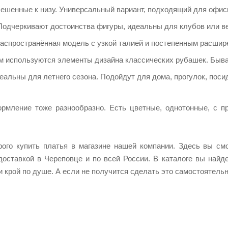
ешенные к низу. Универсальный вариант, подходящий для офис
одчеркивают достоинства фигуры, идеальны для клубов или ве
Распространённая модель с узкой талией и постепенным расшир
м используются элементы дизайна классических рубашек. Бываю
альны для летнего сезона. Подойдут для дома, прогулок, поси
рмление тоже разнообразно. Есть цветные, однотонные, с п
ого купить платья в магазине нашей компании. Здесь вы см
доставкой в Череповце и по всей России. В каталоге вы найд
и крой по душе. А если не получится сделать это самостоятель