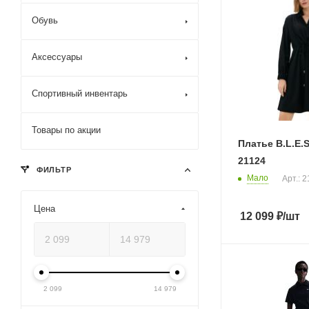
Обувь
Аксессуары
Спортивный инвентарь
Товары по акции
Платье B.L.E.S
21124
ФИЛЬТР
Мало
Арт.: 
Цена
12 099
₽
/шт
2 099
14 979