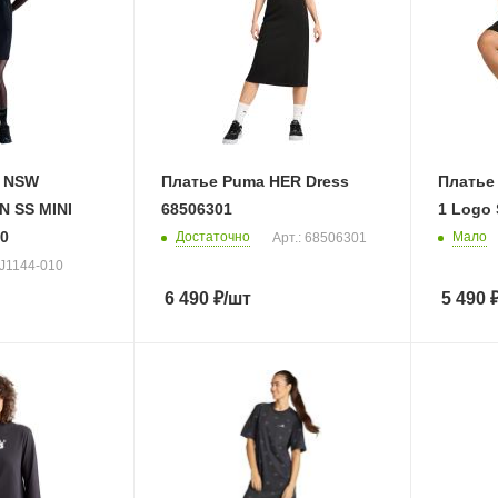
W NSW
Платье Puma HER Dress
Платье 
 SS MINI
68506301
1 Logo 
10
Достаточно
Мало
Арт.: 68506301
HJ1144-010
6 490
₽
/шт
5 490