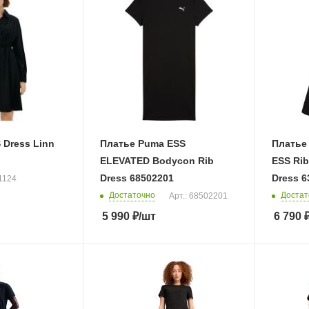
 Dress Linn
Платье Puma ESS
Платье
ELEVATED Bodycon Rib
ESS Rib
Dress 68502201
Dress 6
21124
Достаточно
Достат
Арт.: 68502201
5 990
₽
/шт
6 790