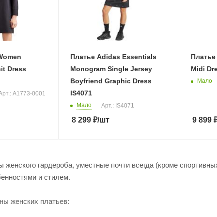
 Women
Платье Adidas Essentials
Платье 
it Dress
Monogram Single Jersey
Midi Dr
Boyfriend Graphic Dress
Мало
IS4071
Арт.: A1773-0001
Мало
Арт.: IS4071
8 299
₽
/шт
9 899
ы женского гардероба, уместные почти всегда (кроме спортивн
енностями и стилем.
ы женских платьев: