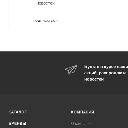
46
новостей
86
92
ПОДПИСАТЬСЯ
98
L
M
S
XL
Будьте в курсе наши
XS
акций, распродаж и
новостей
XXL
КАТАЛОГ
КОМПАНИЯ
БРЕНДЫ
О компании