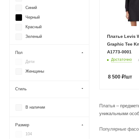
Синий
Черный
Красный
Платье Levis
Зеленый
Graphic Tee Kn
Оранжевый
A1773-0001
Пол
Розовый
Достаточно
Дети
Женщины
8 500
₽
/шт
Стиль
Платья – предмет
В наличии
уникальными особ
Размер
Популярные фасон
104