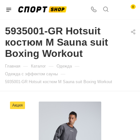
0
5935001-GR Hotsuit
костюм M Sauna suit
Boxing Workout
—
—
—
Главная
Каталог
Одежда
—
Одежда с эффектом сауны
5935001-GR Hotsuit костюм M Sauna suit Boxing Workout
Акция