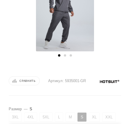
Артикул:
5935001-GR
СРАВНИТЬ
Размер
—
S
3XL
4XL
5XL
L
M
S
XL
XXL