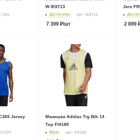
W IK9713
Jers FR
Достаточно
Достат
IL7361
Арт.: IK9713
7 399
₽
/шт
2 899
C365 Jersey
Манишка Adidas Trg Bib 14
Top FI4189
Мало
DY7370
Арт.: FI4189