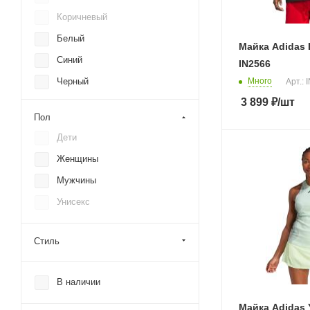
Wrangler
Коричневый
Белый
Майка Adidas 
Синий
IN2566
Много
Черный
Арт.: 
3 899
₽
/шт
Серый
Пол
Красный
Дети
Желтый
Женщины
Зеленый
Мужчины
Оранжевый
Унисекс
Розовый
Стиль
В наличии
Майка Adidas 