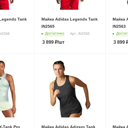
Legends Tank
Майка Adidas Legends Tank
Майка 
IN2565
IN2563
Достаточно
Достат
IN2566
Арт.: IN2565
3 899
₽
/шт
3 899
Y-Tank Pro
Майка Adidas Adizero Tank
Майка A