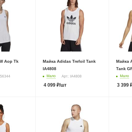
W Aop Tk
Майка Adidas Trefoil Tank
Майка A
IA4808
Tank G
Мало
Мало
GS6344
Арт.: IA4808
4 099
₽
/шт
3 399