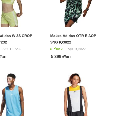
Adidas W 3S CROP
Майка Adidas OTR E AOP
7232
SNG IQ3822
Много
Арт.: HF7232
Арт.: IQ3822
₽
/шт
5 399
₽
/шт