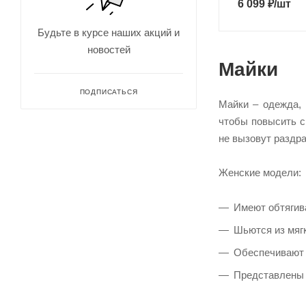
LT
6 099
₽
/шт
M
Будьте в курсе наших акций и
MD
новостей
MDT
Майки
S
ПОДПИСАТЬСЯ
Майки – одежда, 
S/M
чтобы повысить с
SM
не вызовут раздр
SMT
XL
Женские модели:
XLT
Имеют обтягив
XS
Шьются из мяг
XXL
Обеспечивают 
XXXL
Представлены 
YMD
YSM