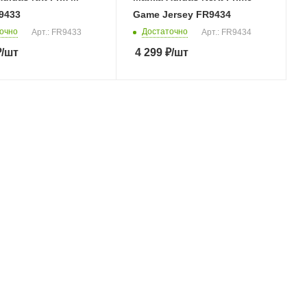
9433
Game Jersey FR9434
очно
Достаточно
Арт.: FR9433
Арт.: FR9434
₽
/шт
4 299
₽
/шт