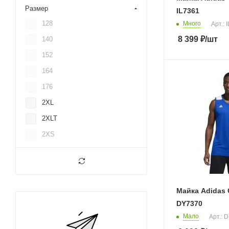
Размер
IL7361
128
Много
Арт.: 
8 399
₽
/шт
140
152
164
176
2XL
2XLT
2XS
3XL
3XLT
L
Майка Adidas 
LG
DY7370
LGT
Мало
Арт.: 