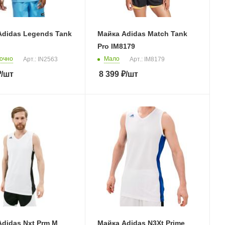
Adidas Legends Tank
Майка Adidas Match Tank
Pro IM8179
очно
Мало
Арт.: IN2563
Арт.: IM8179
₽
/шт
8 399
₽
/шт
didas Nxt Prm M
Майка Adidas N3Xt Prime