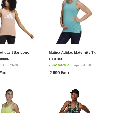
didas 3Bar Logo
Майка Adidas Maternity Tk
R8056
GT0184
Достаточно
Арт.: GR8056
Арт.: GT0184
₽
/шт
2 999
₽
/шт