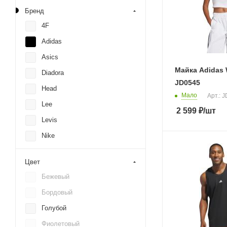
Бренд
4F
Adidas
Asics
Майка Adidas 
Diadora
JD0545
Head
Мало
Арт.: 
Lee
2 599
₽
/шт
Levis
Nike
Puma
Цвет
RANK
Бежевый
Reebok
Бордовый
S.Oliver
Голубой
Under Armour
Фиолетовый