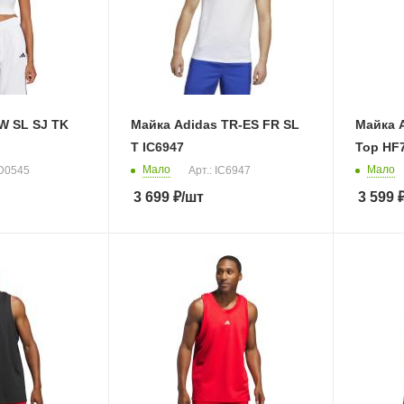
W SL SJ TK
Майка Adidas TR-ES FR SL
Майка 
T IC6947
Top HF
Мало
Мало
JD0545
Арт.: IC6947
3 699
₽
/шт
3 599