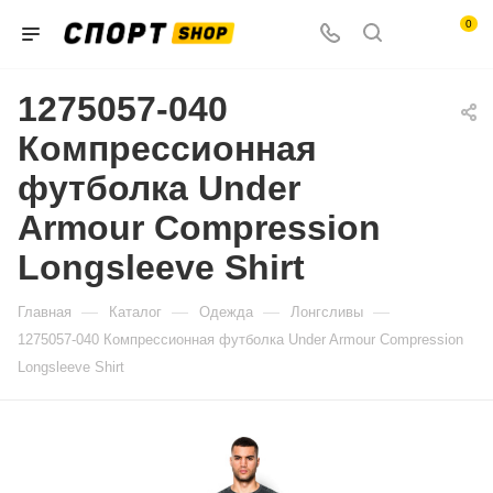
0
1275057-040
Компрессионная
футболка Under
Armour Compression
Longsleeve Shirt
—
—
—
—
Главная
Каталог
Одежда
Лонгсливы
1275057-040 Компрессионная футболка Under Armour Compression
Longsleeve Shirt