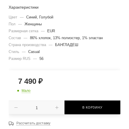
Характеристики
Цвет
—
Синий, Голубой
Пол
—
Женщины
Размерная сетка
—
EUR
Состав
—
86% хлопок, 13% полиэстер, 1% эластан
Страна производства
—
БАНГЛАДЕШ
Стиль
—
Casual
Размер RUS
—
56
7 490
₽
Мало
В КОРЗИНУ
Рассчитать доставку