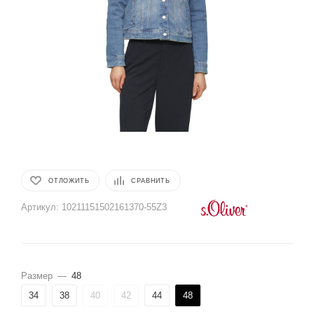
ОТЛОЖИТЬ
СРАВНИТЬ
Артикул:
10211151502161370-55Z3
Размер
—
48
34
38
40
42
44
48