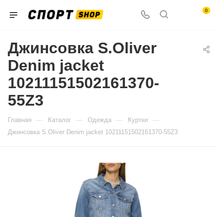
0
Джинсовка S.Oliver
Denim jacket
10211151502161370-
55Z3
—
—
—
—
Главная
Каталог
Одежда
Куртки
Джинсовка S.Oliver Denim jacket 10211151502161370-55Z3