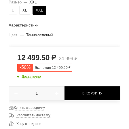
Размер
—
XXL
L
XL
XXL
Характеристики
Цвет
—
Темно-зеленый
12 499.50
₽
24 999
₽
-
50
%
Экономия
12 499.50
₽
Достаточно
В КОРЗИНУ
Купить в рассрочку
Рассчитать доставку
Хочу в подарок