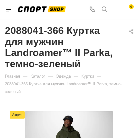
0
2088041-366 Куртка
для мужчин
Landroamer™ II Parka,
темно-зеленый
—
—
—
—
Главная
Каталог
Одежда
Куртки
2088041-366 Куртка для мужчин Landroamer™ II Parka, темно-
зеленый
Акция