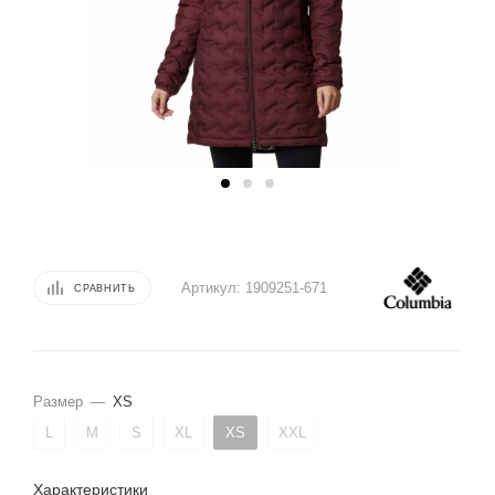
Артикул:
1909251-671
СРАВНИТЬ
Размер
—
XS
L
M
S
XL
XS
XXL
Характеристики