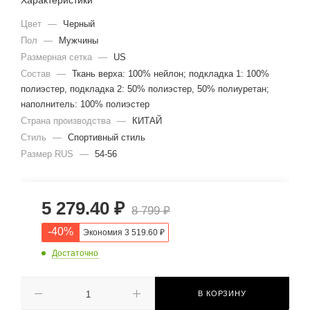
Цвет
—
Черный
Пол
—
Мужчины
Размерная сетка
—
US
Состав
—
Ткань верха: 100% нейлон; подкладка 1: 100%
полиэстер, подкладка 2: 50% полиэстер, 50% полиуретан;
наполнитель: 100% полиэстер
Страна производства
—
КИТАЙ
Стиль
—
Спортивный стиль
Размер RUS
—
54-56
5 279.40
₽
8 799
₽
-
40
%
Экономия
3 519.60
₽
Достаточно
В КОРЗИНУ