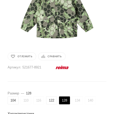
ОТЛОЖИТЬ
СРАВНИТЬ
Артикул:
521677-8921
Размер
—
128
104
110
116
122
128
134
140
Характеристики