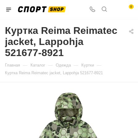
0
Куртка Reima Reimatec
jacket, Lappohja
521677-8921
—
—
—
—
Главная
Каталог
Одежда
Куртки
Куртка Reima Reimatec jacket, Lappohja 521677-8921