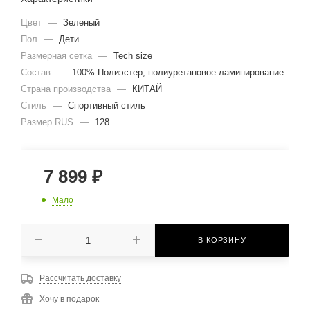
Цвет
—
Зеленый
Пол
—
Дети
Размерная сетка
—
Tech size
Состав
—
100% Полиэстер, полиуретановое ламинирование
Страна производства
—
КИТАЙ
Стиль
—
Спортивный стиль
Размер RUS
—
128
7 899
₽
Мало
В КОРЗИНУ
Рассчитать доставку
Хочу в подарок